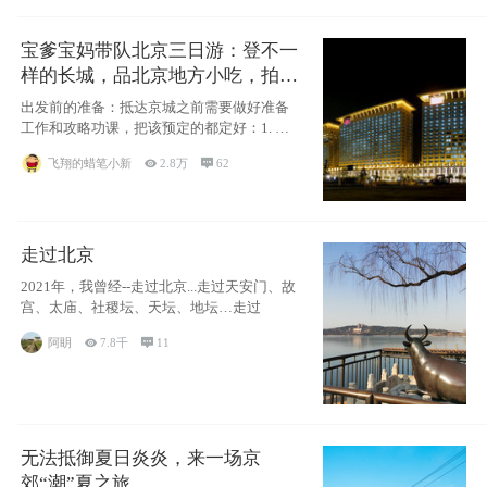
宝爹宝妈带队北京三日游：登不一
样的长城，品北京地方小吃，拍盘
古七星夜景！
出发前的准备：抵达京城之前需要做好准备
工作和攻略功课，把该预定的都定好：1. 酒
店尽
飞翔的蜡笔小新

2.8万

62
走过北京
2021年，我曾经--走过北京...走过天安门、故
宫、太庙、社稷坛、天坛、地坛…走过
阿眀

7.8千

11
无法抵御夏日炎炎，来一场京
郊“潮”夏之旅