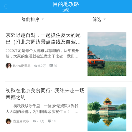
目的地攻略
游记
智能排序
筛选
京郊野趣自驾，一起抓住夏天的尾
巴（附北京周边景点路线及自驾攻
略）
2020注定是每个人都难以忘却的，从年初开
始，大家的生活就被迫做出了改变，我们也
不例外。本来双双辞职是为
Helen晓世界

9.2万

29
初秋在北京美食同行~ 我终来赴一场
帝都之约
初秋我跋涉千里，一路激情澎湃来到我
大天朝的帝都，为祖国母亲庆祝生日！——
请为我鼓
古道麻衣客

2.1万

18