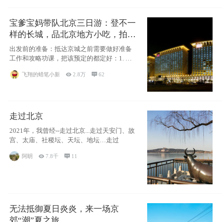
宝爹宝妈带队北京三日游：登不一
样的长城，品北京地方小吃，拍盘
古七星夜景！
出发前的准备：抵达京城之前需要做好准备
工作和攻略功课，把该预定的都定好：1. 酒
店尽
飞翔的蜡笔小新

2.8万

62
走过北京
2021年，我曾经--走过北京...走过天安门、故
宫、太庙、社稷坛、天坛、地坛…走过
阿眀

7.8千

11
无法抵御夏日炎炎，来一场京
郊“潮”夏之旅