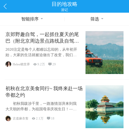
目的地攻略
游记
智能排序
筛选
京郊野趣自驾，一起抓住夏天的尾
巴（附北京周边景点路线及自驾攻
略）
2020注定是每个人都难以忘却的，从年初开
始，大家的生活就被迫做出了改变，我们也
不例外。本来双双辞职是为
Helen晓世界

9.2万

29
初秋在北京美食同行~ 我终来赴一场
帝都之约
初秋我跋涉千里，一路激情澎湃来到我
大天朝的帝都，为祖国母亲庆祝生日！——
请为我鼓
古道麻衣客

2.1万

18