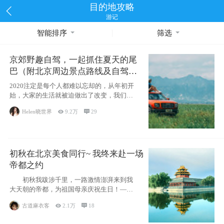
目的地攻略
游记
智能排序
筛选
京郊野趣自驾，一起抓住夏天的尾
巴（附北京周边景点路线及自驾攻
略）
2020注定是每个人都难以忘却的，从年初开
始，大家的生活就被迫做出了改变，我们也
不例外。本来双双辞职是为
Helen晓世界

9.2万

29
初秋在北京美食同行~ 我终来赴一场
帝都之约
初秋我跋涉千里，一路激情澎湃来到我
大天朝的帝都，为祖国母亲庆祝生日！——
请为我鼓
古道麻衣客

2.1万

18