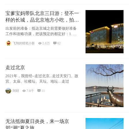
宝爹宝妈带队北京三日游：登不一
样的长城，品北京地方小吃，拍盘
古七星夜景！
出发前的准备：抵达京城之前需要做好准备
工作和攻略功课，把该预定的都定好：1. 酒
店尽
飞翔的蜡笔小新

2.8万

62
走过北京
2021年，我曾经--走过北京...走过天安门、故
宫、太庙、社稷坛、天坛、地坛…走过
阿眀

7.8千

11
无法抵御夏日炎炎，来一场京
郊“潮”夏之旅