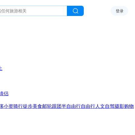
登录
上
情侣
侈
小资
骑行
徒步
美食
邮轮
跟团
半自由行
自由行
人文
自驾
摄影
购物