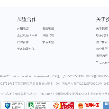
加盟合作
关于
分销联盟
友情链接
关于携程
企业礼品卡采购
保险代理
联系我们
代理合作
酒店加盟
用户协议
更多加盟合作
营业执照
携程内容
Trip.com
99-
2026
,
ctrip.com
. All rights reserved. |
ICP证：沪B2-20050130
|
沪ICP备0802358
02731号
丨
互联网药品信息服务资格证
丨
（沪）网械平台备字[2022]第00001号
|
沪网
违法和不良信息举报电话021-22500846
丨
全国旅游投诉热线12345
丨
上海市旅游网
网络社会
征信网