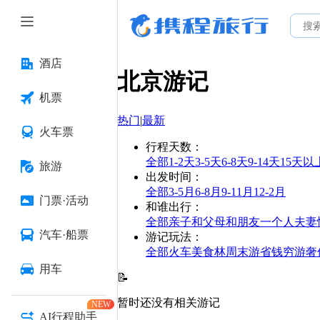
酒店
北京
游记
机票
热门
|
最新
火车票
行程天数
：
全部
1-2天
3-5天
6-8天
9-14天
15天以
旅游
出发时间
：
全部
3-5月
6-8月
9-11月
12-2月
门票·活动
和谁出行
：
全部
亲子
和父母
和朋友
一个人
夫妻
汽车·船票
游记玩法
：
全部
火车
美食林
周末游
省钱
穷游
奢
用车
📝
暂时还没有相关游记
NEW
AI行程助手