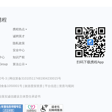
携程
携程热点
诚聘英才
隐私政策
安全中心
中心
知识产权
扫码下载携程App
 Group
算法公示
0号-3
|
网信算备310105117481904230015号
食备1050001号
|
旅游度假资质
|
平台信息
|
资质与规则
站落实诚信建设主体责任承诺书