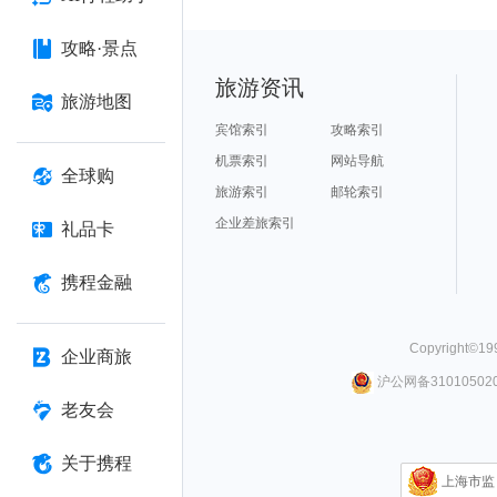
攻略·景点
旅游资讯
旅游地图
宾馆索引
攻略索引
机票索引
网站导航
全球购
旅游索引
邮轮索引
企业差旅索引
礼品卡
携程金融
Copyright©
19
企业商旅
沪公网备310105020
老友会
关于携程
上海市监