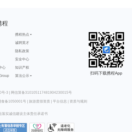
携程
携程热点
诚聘英才
隐私政策
安全中心
中心
知识产权
扫码下载携程App
 Group
算法公示
0号-3
|
网信算备310105117481904230015号
食备1050001号
|
旅游度假资质
|
平台信息
|
资质与规则
站落实诚信建设主体责任承诺书