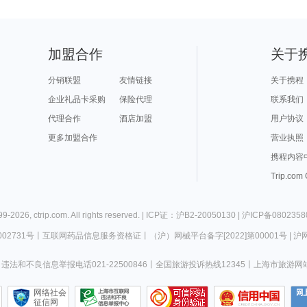
加盟合作
关于
分销联盟
友情链接
关于携程
企业礼品卡采购
保险代理
联系我们
代理合作
酒店加盟
用户协议
更多加盟合作
营业执照
携程内容
Trip.com
99-
2026
,
ctrip.com
. All rights reserved. |
ICP证：沪B2-20050130
|
沪ICP备0802358
02731号
丨
互联网药品信息服务资格证
丨
（沪）网械平台备字[2022]第00001号
|
沪网
违法和不良信息举报电话021-22500846
丨
全国旅游投诉热线12345
丨
上海市旅游网
网络社会
征信网