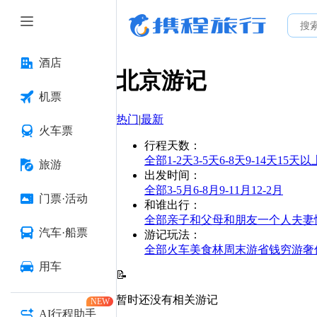
酒店
北京
游记
机票
热门
|
最新
火车票
行程天数
：
全部
1-2天
3-5天
6-8天
9-14天
15天以
旅游
出发时间
：
全部
3-5月
6-8月
9-11月
12-2月
门票·活动
和谁出行
：
全部
亲子
和父母
和朋友
一个人
夫妻
汽车·船票
游记玩法
：
全部
火车
美食林
周末游
省钱
穷游
奢
用车
📝
暂时还没有相关游记
NEW
AI行程助手