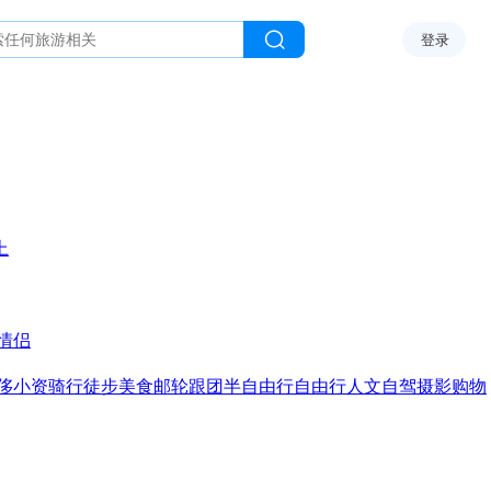
登录
上
情侣
侈
小资
骑行
徒步
美食
邮轮
跟团
半自由行
自由行
人文
自驾
摄影
购物