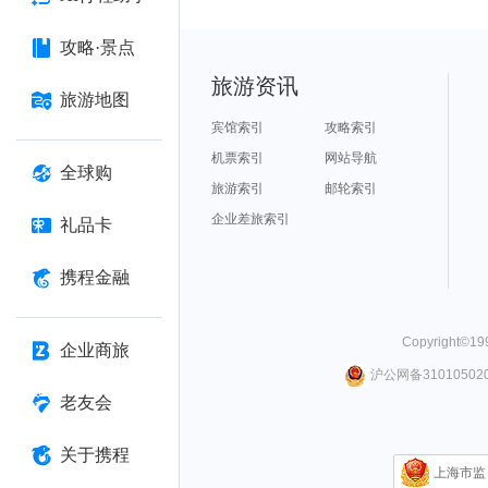
攻略·景点
旅游资讯
旅游地图
宾馆索引
攻略索引
机票索引
网站导航
全球购
旅游索引
邮轮索引
企业差旅索引
礼品卡
携程金融
Copyright©
19
企业商旅
沪公网备310105020
老友会
关于携程
上海市监