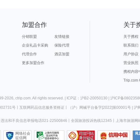
加盟合作
关于
分销联盟
友情链接
关于携程
企业礼品卡采购
保险代理
联系我们
代理合作
酒店加盟
用户协议
更多加盟合作
营业执照
携程内容
Trip.com
99-
2026
,
ctrip.com
. All rights reserved. |
ICP证：沪B2-20050130
|
沪ICP备0802358
02731号
丨
互联网药品信息服务资格证
丨
（沪）网械平台备字[2022]第00001号
|
沪网
违法和不良信息举报电话021-22500846
丨
全国旅游投诉热线12345
丨
上海市旅游网
网络社会
征信网