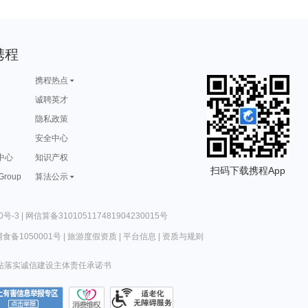
携程
携程热点
诚聘英才
隐私政策
安全中心
中心
知识产权
扫码下载携程App
 Group
算法公示
0号-3
|
网信算备310105117481904230015号
食备1050001号
|
旅游度假资质
|
平台信息
|
资质与规则
站落实诚信建设主体责任承诺书