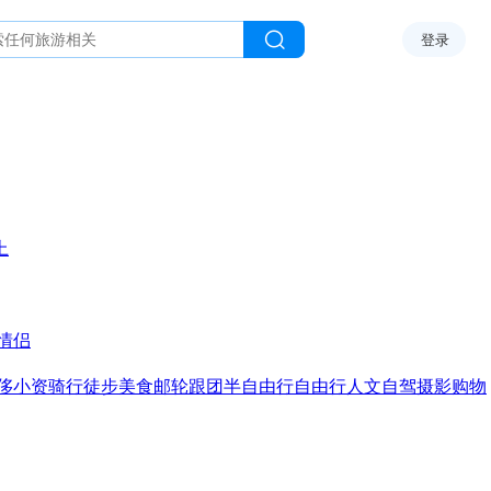
登录
上
情侣
侈
小资
骑行
徒步
美食
邮轮
跟团
半自由行
自由行
人文
自驾
摄影
购物