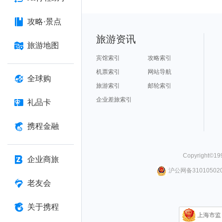
攻略·景点
旅游资讯
旅游地图
宾馆索引
攻略索引
机票索引
网站导航
全球购
旅游索引
邮轮索引
企业差旅索引
礼品卡
携程金融
Copyright©
19
企业商旅
沪公网备310105020
老友会
关于携程
上海市监