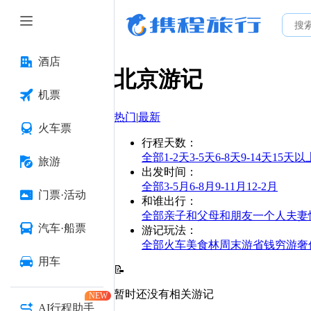
酒店
北京
游记
机票
热门
|
最新
火车票
行程天数
：
全部
1-2天
3-5天
6-8天
9-14天
15天以
旅游
出发时间
：
全部
3-5月
6-8月
9-11月
12-2月
门票·活动
和谁出行
：
全部
亲子
和父母
和朋友
一个人
夫妻
汽车·船票
游记玩法
：
全部
火车
美食林
周末游
省钱
穷游
奢
用车
📝
暂时还没有相关游记
NEW
AI行程助手