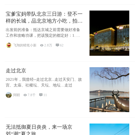
宝爹宝妈带队北京三日游：登不一
样的长城，品北京地方小吃，拍盘
古七星夜景！
出发前的准备：抵达京城之前需要做好准备
工作和攻略功课，把该预定的都定好：1. 酒
店尽
飞翔的蜡笔小新

2.8万

62
走过北京
2021年，我曾经--走过北京...走过天安门、故
宫、太庙、社稷坛、天坛、地坛…走过
阿眀

7.8千

11
无法抵御夏日炎炎，来一场京
郊“潮”夏之旅