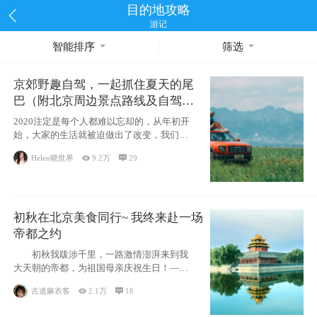
目的地攻略
游记
智能排序
筛选
京郊野趣自驾，一起抓住夏天的尾
巴（附北京周边景点路线及自驾攻
略）
2020注定是每个人都难以忘却的，从年初开
始，大家的生活就被迫做出了改变，我们也
不例外。本来双双辞职是为
Helen晓世界

9.2万

29
初秋在北京美食同行~ 我终来赴一场
帝都之约
初秋我跋涉千里，一路激情澎湃来到我
大天朝的帝都，为祖国母亲庆祝生日！——
请为我鼓
古道麻衣客

2.1万

18