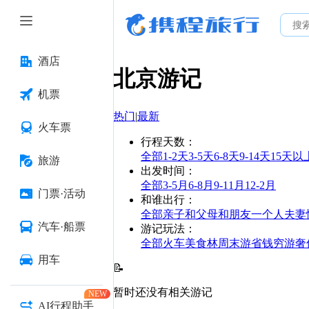
酒店
北京
游记
机票
热门
|
最新
火车票
行程天数
：
全部
1-2天
3-5天
6-8天
9-14天
15天以
旅游
出发时间
：
全部
3-5月
6-8月
9-11月
12-2月
门票·活动
和谁出行
：
全部
亲子
和父母
和朋友
一个人
夫妻
汽车·船票
游记玩法
：
全部
火车
美食林
周末游
省钱
穷游
奢
用车
📝
暂时还没有相关游记
NEW
AI行程助手