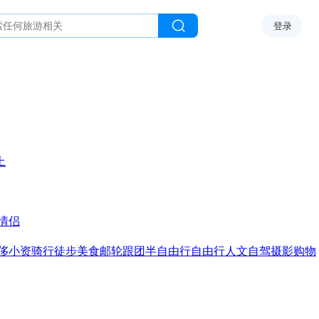
登录
上
情侣
侈
小资
骑行
徒步
美食
邮轮
跟团
半自由行
自由行
人文
自驾
摄影
购物