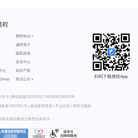
携程
携程热点
诚聘英才
隐私政策
安全中心
中心
知识产权
扫码下载携程App
 Group
算法公示
0号-3
|
网信算备310105117481904230015号
食备1050001号
|
旅游度假资质
|
平台信息
|
资质与规则
站落实诚信建设主体责任承诺书