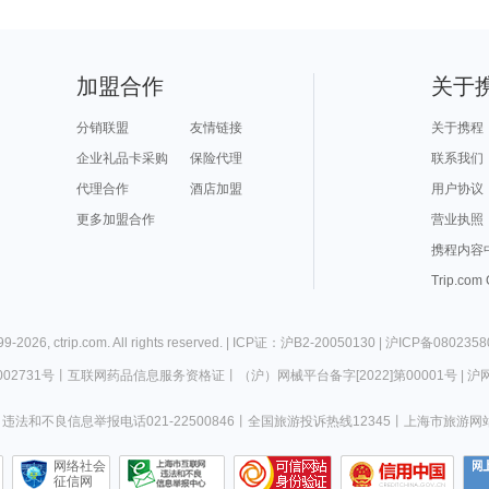
加盟合作
关于
分销联盟
友情链接
关于携程
企业礼品卡采购
保险代理
联系我们
代理合作
酒店加盟
用户协议
更多加盟合作
营业执照
携程内容
Trip.com
99-
2026
,
ctrip.com
. All rights reserved. |
ICP证：沪B2-20050130
|
沪ICP备0802358
02731号
丨
互联网药品信息服务资格证
丨
（沪）网械平台备字[2022]第00001号
|
沪网
违法和不良信息举报电话021-22500846
丨
全国旅游投诉热线12345
丨
上海市旅游网
网络社会
征信网