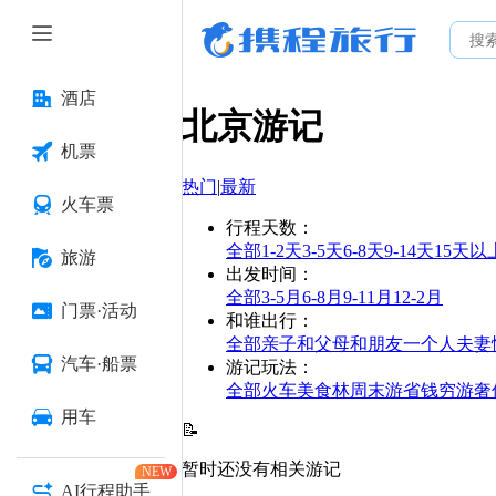
酒店
北京
游记
机票
热门
|
最新
火车票
行程天数
：
全部
1-2天
3-5天
6-8天
9-14天
15天以
旅游
出发时间
：
全部
3-5月
6-8月
9-11月
12-2月
门票·活动
和谁出行
：
全部
亲子
和父母
和朋友
一个人
夫妻
汽车·船票
游记玩法
：
全部
火车
美食林
周末游
省钱
穷游
奢
用车
📝
暂时还没有相关游记
NEW
AI行程助手