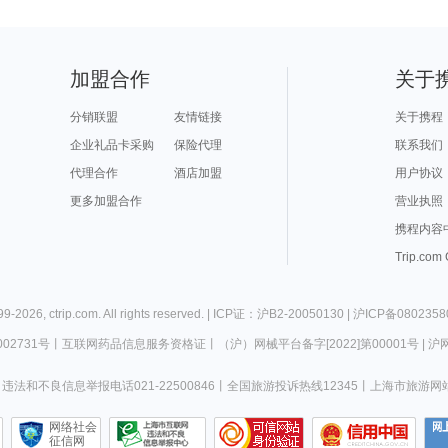
加盟合作
关于
分销联盟
友情链接
关于携程
企业礼品卡采购
保险代理
联系我们
代理合作
酒店加盟
用户协议
更多加盟合作
营业执照
携程内容
Trip.com
99-
2026
,
ctrip.com
. All rights reserved. |
ICP证：沪B2-20050130
|
沪ICP备0802358
02731号
丨
互联网药品信息服务资格证
丨
（沪）网械平台备字[2022]第00001号
|
沪网
违法和不良信息举报电话021-22500846
丨
全国旅游投诉热线12345
丨
上海市旅游网
网络社会
征信网