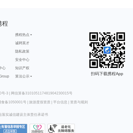
携程
携程热点
诚聘英才
隐私政策
安全中心
中心
知识产权
扫码下载携程App
 Group
算法公示
0号-3
|
网信算备310105117481904230015号
食备1050001号
|
旅游度假资质
|
平台信息
|
资质与规则
站落实诚信建设主体责任承诺书