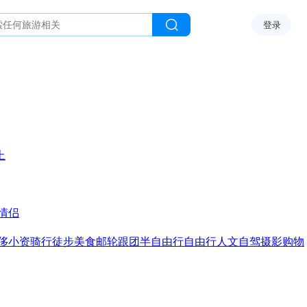
登录
上
情侣
侈
小资
骑行
徒步
美食
邮轮
跟团
半自由行
自由行
人文
自驾
摄影
购物