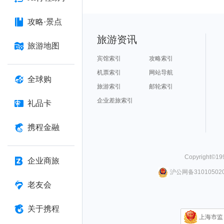
攻略·景点
旅游资讯
旅游地图
宾馆索引
攻略索引
机票索引
网站导航
全球购
旅游索引
邮轮索引
企业差旅索引
礼品卡
携程金融
Copyright©
19
企业商旅
沪公网备310105020
老友会
关于携程
上海市监