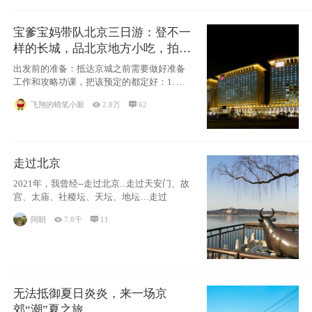
宝爹宝妈带队北京三日游：登不一
样的长城，品北京地方小吃，拍盘
古七星夜景！
出发前的准备：抵达京城之前需要做好准备
工作和攻略功课，把该预定的都定好：1. 酒
店尽
飞翔的蜡笔小新

2.8万

62
走过北京
2021年，我曾经--走过北京...走过天安门、故
宫、太庙、社稷坛、天坛、地坛…走过
阿眀

7.8千

11
无法抵御夏日炎炎，来一场京
郊“潮”夏之旅