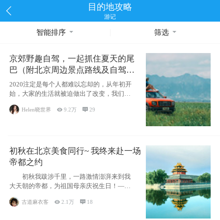
目的地攻略
游记
智能排序
筛选
京郊野趣自驾，一起抓住夏天的尾
巴（附北京周边景点路线及自驾攻
略）
2020注定是每个人都难以忘却的，从年初开
始，大家的生活就被迫做出了改变，我们也
不例外。本来双双辞职是为
Helen晓世界

9.2万

29
初秋在北京美食同行~ 我终来赴一场
帝都之约
初秋我跋涉千里，一路激情澎湃来到我
大天朝的帝都，为祖国母亲庆祝生日！——
请为我鼓
古道麻衣客

2.1万

18