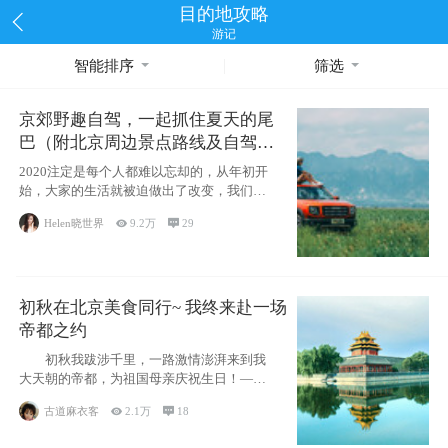
目的地攻略
游记
智能排序
筛选
京郊野趣自驾，一起抓住夏天的尾
巴（附北京周边景点路线及自驾攻
略）
2020注定是每个人都难以忘却的，从年初开
始，大家的生活就被迫做出了改变，我们也
不例外。本来双双辞职是为
Helen晓世界

9.2万

29
初秋在北京美食同行~ 我终来赴一场
帝都之约
初秋我跋涉千里，一路激情澎湃来到我
大天朝的帝都，为祖国母亲庆祝生日！——
请为我鼓
古道麻衣客

2.1万

18