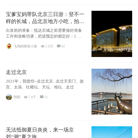
宝爹宝妈带队北京三日游：登不一
样的长城，品北京地方小吃，拍盘
古七星夜景！
出发前的准备：抵达京城之前需要做好准备
工作和攻略功课，把该预定的都定好：1. 酒
店尽
飞翔的蜡笔小新

2.8万

62
走过北京
2021年，我曾经--走过北京...走过天安门、故
宫、太庙、社稷坛、天坛、地坛…走过
阿眀

7.8千

11
无法抵御夏日炎炎，来一场京
郊“潮”夏之旅