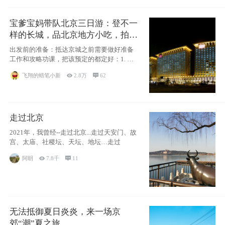
宝爹宝妈带队北京三日游：登不一
样的长城，品北京地方小吃，拍盘
古七星夜景！
出发前的准备：抵达京城之前需要做好准备
工作和攻略功课，把该预定的都定好：1. 酒
店尽
飞翔的蜡笔小新

2.8万

62
走过北京
2021年，我曾经--走过北京...走过天安门、故
宫、太庙、社稷坛、天坛、地坛…走过
阿眀

7.8千

11
无法抵御夏日炎炎，来一场京
郊“潮”夏之旅