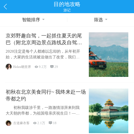
目的地攻略
游记
智能排序
筛选
京郊野趣自驾，一起抓住夏天的尾
巴（附北京周边景点路线及自驾攻
略）
2020注定是每个人都难以忘却的，从年初开
始，大家的生活就被迫做出了改变，我们也
不例外。本来双双辞职是为
Helen晓世界

9.2万

29
初秋在北京美食同行~ 我终来赴一场
帝都之约
初秋我跋涉千里，一路激情澎湃来到我
大天朝的帝都，为祖国母亲庆祝生日！——
请为我鼓
古道麻衣客

2.1万

18