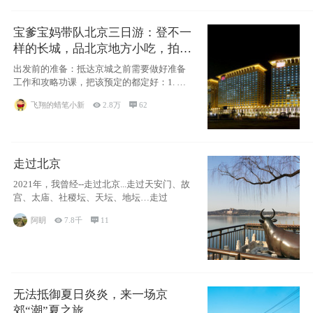
宝爹宝妈带队北京三日游：登不一
样的长城，品北京地方小吃，拍盘
古七星夜景！
出发前的准备：抵达京城之前需要做好准备
工作和攻略功课，把该预定的都定好：1. 酒
店尽
飞翔的蜡笔小新

2.8万

62
走过北京
2021年，我曾经--走过北京...走过天安门、故
宫、太庙、社稷坛、天坛、地坛…走过
阿眀

7.8千

11
无法抵御夏日炎炎，来一场京
郊“潮”夏之旅