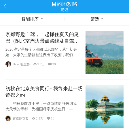
目的地攻略
游记
智能排序
筛选
京郊野趣自驾，一起抓住夏天的尾
巴（附北京周边景点路线及自驾攻
略）
2020注定是每个人都难以忘却的，从年初开
始，大家的生活就被迫做出了改变，我们也
不例外。本来双双辞职是为
Helen晓世界

9.2万

29
初秋在北京美食同行~ 我终来赴一场
帝都之约
初秋我跋涉千里，一路激情澎湃来到我
大天朝的帝都，为祖国母亲庆祝生日！——
请为我鼓
古道麻衣客

2.1万

18