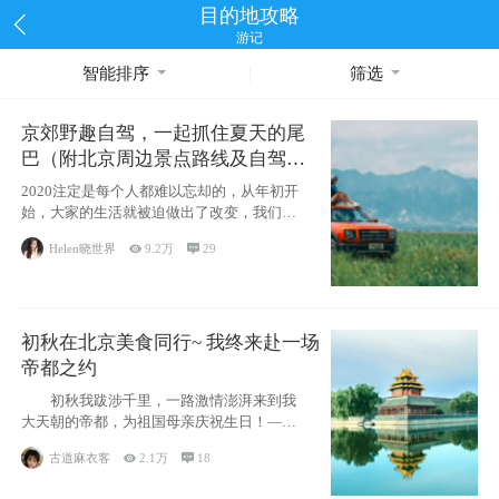
目的地攻略
游记
智能排序
筛选
京郊野趣自驾，一起抓住夏天的尾
巴（附北京周边景点路线及自驾攻
略）
2020注定是每个人都难以忘却的，从年初开
始，大家的生活就被迫做出了改变，我们也
不例外。本来双双辞职是为
Helen晓世界

9.2万

29
初秋在北京美食同行~ 我终来赴一场
帝都之约
初秋我跋涉千里，一路激情澎湃来到我
大天朝的帝都，为祖国母亲庆祝生日！——
请为我鼓
古道麻衣客

2.1万

18