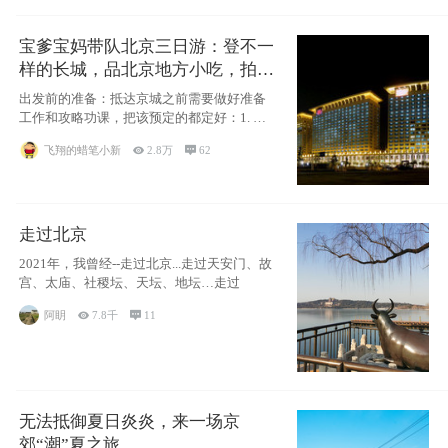
宝爹宝妈带队北京三日游：登不一
样的长城，品北京地方小吃，拍盘
古七星夜景！
出发前的准备：抵达京城之前需要做好准备
工作和攻略功课，把该预定的都定好：1. 酒
店尽
飞翔的蜡笔小新

2.8万

62
走过北京
2021年，我曾经--走过北京...走过天安门、故
宫、太庙、社稷坛、天坛、地坛…走过
阿眀

7.8千

11
无法抵御夏日炎炎，来一场京
郊“潮”夏之旅