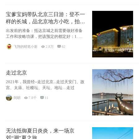
宝爹宝妈带队北京三日游：登不一
样的长城，品北京地方小吃，拍盘
古七星夜景！
出发前的准备：抵达京城之前需要做好准备
工作和攻略功课，把该预定的都定好：1. 酒
店尽
飞翔的蜡笔小新

2.8万

62
走过北京
2021年，我曾经--走过北京...走过天安门、故
宫、太庙、社稷坛、天坛、地坛…走过
阿眀

7.8千

11
无法抵御夏日炎炎，来一场京
郊“潮”夏之旅