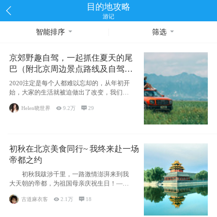
目的地攻略
游记
智能排序
筛选
京郊野趣自驾，一起抓住夏天的尾
巴（附北京周边景点路线及自驾攻
略）
2020注定是每个人都难以忘却的，从年初开
始，大家的生活就被迫做出了改变，我们也
不例外。本来双双辞职是为
Helen晓世界

9.2万

29
初秋在北京美食同行~ 我终来赴一场
帝都之约
初秋我跋涉千里，一路激情澎湃来到我
大天朝的帝都，为祖国母亲庆祝生日！——
请为我鼓
古道麻衣客

2.1万

18