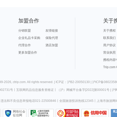
加盟合作
关于
分销联盟
友情链接
关于携程
企业礼品卡采购
保险代理
联系我们
代理合作
酒店加盟
用户协议
更多加盟合作
营业执照
携程内容
Trip.com
99-
2026
,
ctrip.com
. All rights reserved. |
ICP证：沪B2-20050130
|
沪ICP备0802358
02731号
丨
互联网药品信息服务资格证
丨
（沪）网械平台备字[2022]第00001号
|
沪网
违法和不良信息举报电话021-22500846
丨
全国旅游投诉热线12345
丨
上海市旅游网
网络社会
征信网