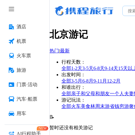
酒店
北京
游记
机票
热门
|
最新
火车票
行程天数
：
全部
1-2天
3-5天
6-8天
9-14天
15天以
旅游
出发时间
：
全部
3-5月
6-8月
9-11月
12-2月
门票·活动
和谁出行
：
全部
亲子
和父母
和朋友
一个人
夫妻
汽车·船票
游记玩法
：
全部
火车
美食林
周末游
省钱
穷游
奢
用车
📝
暂时还没有相关游记
NEW
AI行程助手