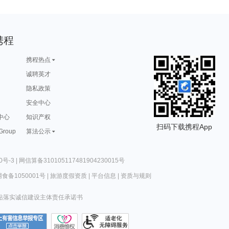
携程
携程热点
诚聘英才
隐私政策
安全中心
中心
知识产权
扫码下载携程App
 Group
算法公示
0号-3
|
网信算备310105117481904230015号
食备1050001号
|
旅游度假资质
|
平台信息
|
资质与规则
站落实诚信建设主体责任承诺书