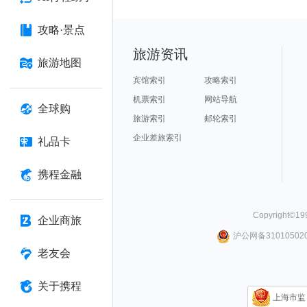
攻略·景点
旅游资讯
旅游地图
宾馆索引
攻略索引
机票索引
网站导航
全球购
旅游索引
邮轮索引
企业差旅索引
礼品卡
携程金融
Copyright©
19
企业商旅
沪公网备310105020
老友会
关于携程
上海市监