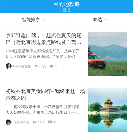
目的地攻略
游记
智能排序
筛选
京郊野趣自驾，一起抓住夏天的尾
巴（附北京周边景点路线及自驾攻
略）
2020注定是每个人都难以忘却的，从年初开
始，大家的生活就被迫做出了改变，我们也
不例外。本来双双辞职是为
Helen晓世界

9.2万

29
初秋在北京美食同行~ 我终来赴一场
帝都之约
初秋我跋涉千里，一路激情澎湃来到我
大天朝的帝都，为祖国母亲庆祝生日！——
请为我鼓
古道麻衣客

2.1万

18