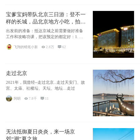
宝爹宝妈带队北京三日游：登不一
样的长城，品北京地方小吃，拍盘
古七星夜景！
出发前的准备：抵达京城之前需要做好准备
工作和攻略功课，把该预定的都定好：1. 酒
店尽
飞翔的蜡笔小新

2.8万

62
走过北京
2021年，我曾经--走过北京...走过天安门、故
宫、太庙、社稷坛、天坛、地坛…走过
阿眀

7.8千

11
无法抵御夏日炎炎，来一场京
郊“潮”夏之旅