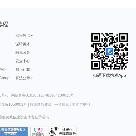
携程
携程热点
诚聘英才
隐私政策
安全中心
中心
知识产权
扫码下载携程App
 Group
算法公示
0号-3
|
网信算备310105117481904230015号
食备1050001号
|
旅游度假资质
|
平台信息
|
资质与规则
站落实诚信建设主体责任承诺书