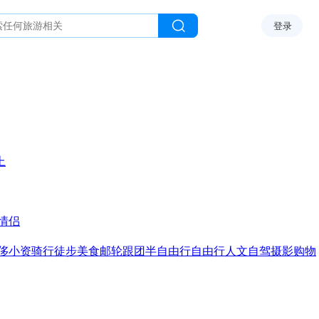
登录
上
情侣
侈
小资
骑行
徒步
美食
邮轮
跟团
半自由行
自由行
人文
自驾
摄影
购物