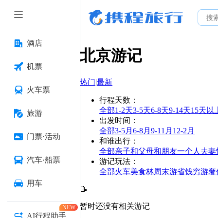
酒店
北京
游记
机票
热门
|
最新
火车票
行程天数
：
全部
1-2天
3-5天
6-8天
9-14天
15天以
旅游
出发时间
：
全部
3-5月
6-8月
9-11月
12-2月
门票·活动
和谁出行
：
全部
亲子
和父母
和朋友
一个人
夫妻
汽车·船票
游记玩法
：
全部
火车
美食林
周末游
省钱
穷游
奢
用车
📝
暂时还没有相关游记
NEW
AI行程助手