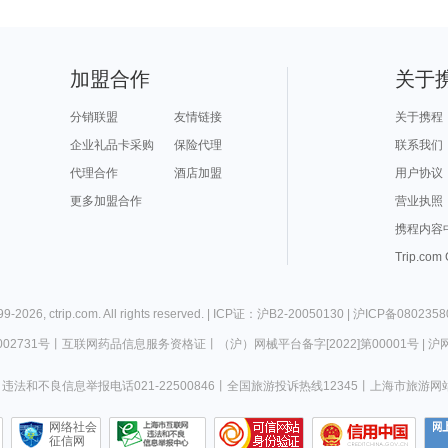
加盟合作
关于
分销联盟
友情链接
关于携程
企业礼品卡采购
保险代理
联系我们
代理合作
酒店加盟
用户协议
更多加盟合作
营业执照
携程内容
Trip.com
99-
2026
,
ctrip.com
. All rights reserved. |
ICP证：沪B2-20050130
|
沪ICP备0802358
02731号
丨
互联网药品信息服务资格证
丨
（沪）网械平台备字[2022]第00001号
|
沪网
违法和不良信息举报电话021-22500846
丨
全国旅游投诉热线12345
丨
上海市旅游网
网络社会
征信网