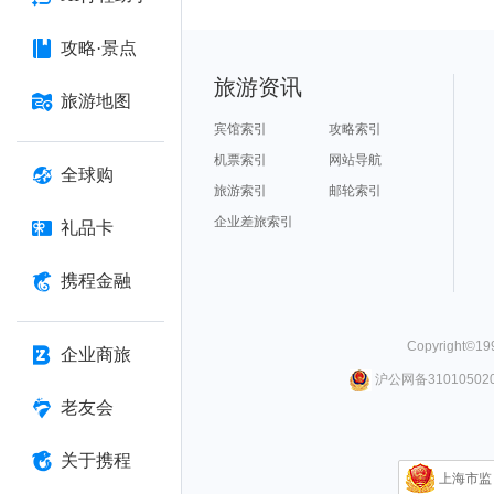
攻略·景点
旅游资讯
旅游地图
宾馆索引
攻略索引
机票索引
网站导航
全球购
旅游索引
邮轮索引
企业差旅索引
礼品卡
携程金融
Copyright©
19
企业商旅
沪公网备310105020
老友会
关于携程
上海市监