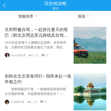
目的地攻略
游记
智能排序
筛选
京郊野趣自驾，一起抓住夏天的尾
巴（附北京周边景点路线及自驾攻
略）
2020注定是每个人都难以忘却的，从年初开
始，大家的生活就被迫做出了改变，我们也
不例外。本来双双辞职是为
Helen晓世界

9.2万

29
初秋在北京美食同行~ 我终来赴一场
帝都之约
初秋我跋涉千里，一路激情澎湃来到我
大天朝的帝都，为祖国母亲庆祝生日！——
请为我鼓
古道麻衣客

2.1万

18