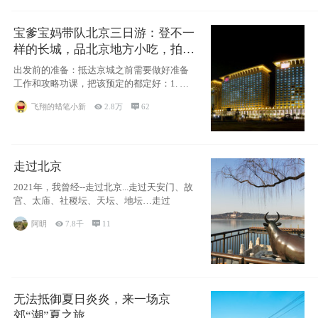
宝爹宝妈带队北京三日游：登不一
样的长城，品北京地方小吃，拍盘
古七星夜景！
出发前的准备：抵达京城之前需要做好准备
工作和攻略功课，把该预定的都定好：1. 酒
店尽
飞翔的蜡笔小新

2.8万

62
走过北京
2021年，我曾经--走过北京...走过天安门、故
宫、太庙、社稷坛、天坛、地坛…走过
阿眀

7.8千

11
无法抵御夏日炎炎，来一场京
郊“潮”夏之旅