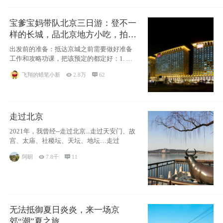
宝爹宝妈带队北京三日游：登不一
样的长城，品北京地方小吃，拍盘
古七星夜景！
出发前的准备：抵达京城之前需要做好准备
工作和攻略功课，把该预定的都定好：1. 酒
店尽
飞翔的蜡笔小新

2.8万

62
走过北京
2021年，我曾经--走过北京...走过天安门、故
宫、太庙、社稷坛、天坛、地坛…走过
阿眀

7.8千

11
无法抵御夏日炎炎，来一场京
郊“潮”夏之旅