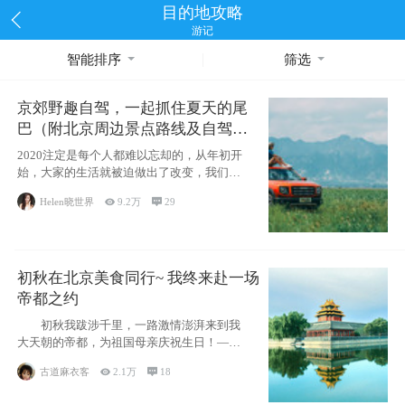
目的地攻略
游记
智能排序
筛选
京郊野趣自驾，一起抓住夏天的尾
巴（附北京周边景点路线及自驾攻
略）
2020注定是每个人都难以忘却的，从年初开
始，大家的生活就被迫做出了改变，我们也
不例外。本来双双辞职是为
Helen晓世界

9.2万

29
初秋在北京美食同行~ 我终来赴一场
帝都之约
初秋我跋涉千里，一路激情澎湃来到我
大天朝的帝都，为祖国母亲庆祝生日！——
请为我鼓
古道麻衣客

2.1万

18