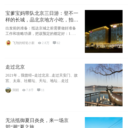
宝爹宝妈带队北京三日游：登不一
样的长城，品北京地方小吃，拍盘
古七星夜景！
出发前的准备：抵达京城之前需要做好准备
工作和攻略功课，把该预定的都定好：1. 酒
店尽
飞翔的蜡笔小新

2.8万

62
走过北京
2021年，我曾经--走过北京...走过天安门、故
宫、太庙、社稷坛、天坛、地坛…走过
阿眀

7.8千

11
无法抵御夏日炎炎，来一场京
郊“潮”夏之旅