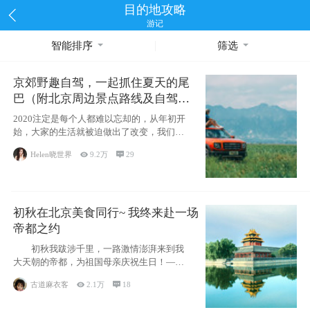
目的地攻略
游记
智能排序
筛选
京郊野趣自驾，一起抓住夏天的尾
巴（附北京周边景点路线及自驾攻
略）
2020注定是每个人都难以忘却的，从年初开
始，大家的生活就被迫做出了改变，我们也
不例外。本来双双辞职是为
Helen晓世界

9.2万

29
初秋在北京美食同行~ 我终来赴一场
帝都之约
初秋我跋涉千里，一路激情澎湃来到我
大天朝的帝都，为祖国母亲庆祝生日！——
请为我鼓
古道麻衣客

2.1万

18