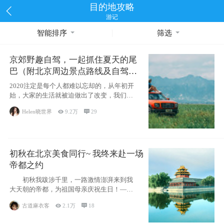
目的地攻略
游记
智能排序
筛选
京郊野趣自驾，一起抓住夏天的尾
巴（附北京周边景点路线及自驾攻
略）
2020注定是每个人都难以忘却的，从年初开
始，大家的生活就被迫做出了改变，我们也
不例外。本来双双辞职是为
Helen晓世界

9.2万

29
初秋在北京美食同行~ 我终来赴一场
帝都之约
初秋我跋涉千里，一路激情澎湃来到我
大天朝的帝都，为祖国母亲庆祝生日！——
请为我鼓
古道麻衣客

2.1万

18