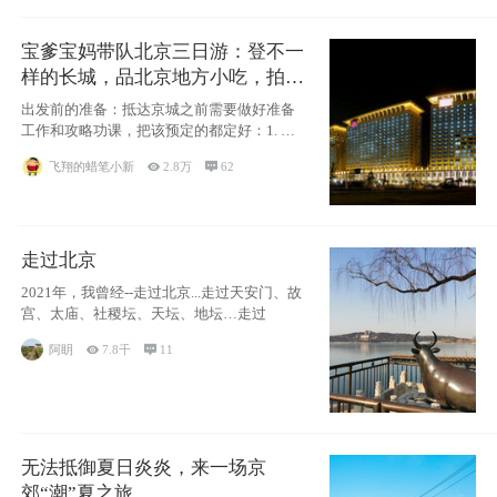
宝爹宝妈带队北京三日游：登不一
样的长城，品北京地方小吃，拍盘
古七星夜景！
出发前的准备：抵达京城之前需要做好准备
工作和攻略功课，把该预定的都定好：1. 酒
店尽
飞翔的蜡笔小新

2.8万

62
走过北京
2021年，我曾经--走过北京...走过天安门、故
宫、太庙、社稷坛、天坛、地坛…走过
阿眀

7.8千

11
无法抵御夏日炎炎，来一场京
郊“潮”夏之旅