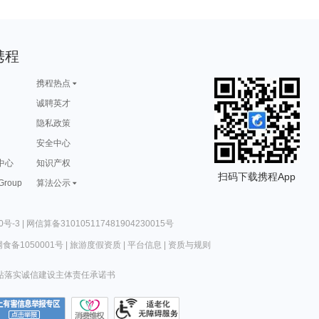
携程
携程热点
诚聘英才
隐私政策
安全中心
中心
知识产权
扫码下载携程App
 Group
算法公示
0号-3
|
网信算备310105117481904230015号
食备1050001号
|
旅游度假资质
|
平台信息
|
资质与规则
站落实诚信建设主体责任承诺书