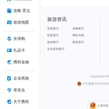
攻略·景点
旅游资讯
旅游地图
宾馆索引
攻略索引
机票索引
网站导航
全球购
旅游索引
邮轮索引
企业差旅索引
礼品卡
携程金融
Copyright©
19
企业商旅
沪公网备310105020
老友会
关于携程
上海市监