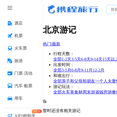
酒店
北京
游记
机票
热门
|
最新
火车票
行程天数
：
全部
1-2天
3-5天
6-8天
9-14天
15天以
旅游
出发时间
：
全部
3-5月
6-8月
9-11月
12-2月
门票·活动
和谁出行
：
全部
亲子
和父母
和朋友
一个人
夫妻
汽车·船票
游记玩法
：
全部
火车
美食林
周末游
省钱
穷游
奢
用车
📝
暂时还没有相关游记
NEW
AI行程助手