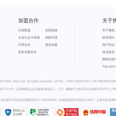
加盟合作
关于
分销联盟
友情链接
关于携程
企业礼品卡采购
保险代理
联系我们
代理合作
酒店加盟
用户协议
更多加盟合作
营业执照
携程内容
Trip.com
99-
2026
,
ctrip.com
. All rights reserved. |
ICP证：沪B2-20050130
|
沪ICP备0802358
02731号
丨
互联网药品信息服务资格证
丨
（沪）网械平台备字[2022]第00001号
|
沪网
违法和不良信息举报电话021-22500846
丨
全国旅游投诉热线12345
丨
上海市旅游网
网络社会
征信网