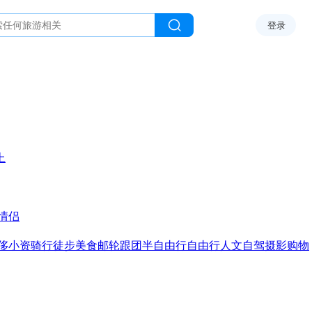
登录
上
情侣
侈
小资
骑行
徒步
美食
邮轮
跟团
半自由行
自由行
人文
自驾
摄影
购物