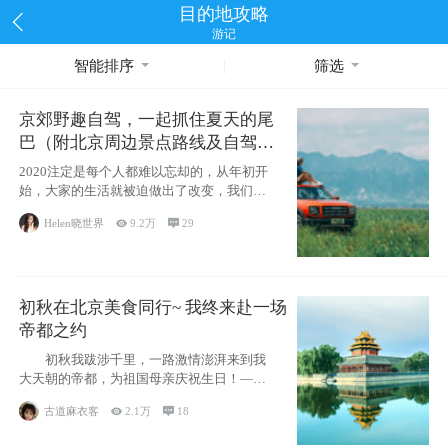
目的地攻略
游记
智能排序
筛选
京郊野趣自驾，一起抓住夏天的尾
巴（附北京周边景点路线及自驾攻
略）
2020注定是每个人都难以忘却的，从年初开
始，大家的生活就被迫做出了改变，我们也
不例外。本来双双辞职是为
Helen晓世界

9.2万

29
初秋在北京美食同行~ 我终来赴一场
帝都之约
初秋我跋涉千里，一路激情澎湃来到我
大天朝的帝都，为祖国母亲庆祝生日！——
请为我鼓
古道麻衣客

2.1万

18