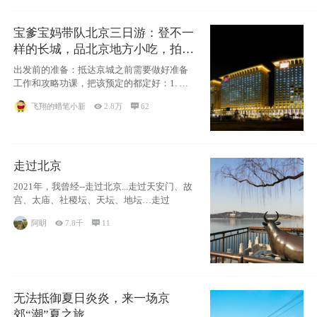
宝爹宝妈带队北京三日游：登不一
样的长城，品北京地方小吃，拍盘
古七星夜景！
出发前的准备：抵达京城之前需要做好准备
工作和攻略功课，把该预定的都定好：1. 酒
店尽
飞翔的蜡笔小新

2.8万

62
走过北京
2021年，我曾经--走过北京...走过天安门、故
宫、太庙、社稷坛、天坛、地坛…走过
阿眀

7.8千

11
无法抵御夏日炎炎，来一场京
郊“潮”夏之旅