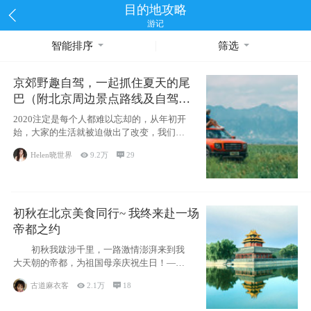
目的地攻略
游记
智能排序
筛选
京郊野趣自驾，一起抓住夏天的尾
巴（附北京周边景点路线及自驾攻
略）
2020注定是每个人都难以忘却的，从年初开
始，大家的生活就被迫做出了改变，我们也
不例外。本来双双辞职是为
Helen晓世界

9.2万

29
初秋在北京美食同行~ 我终来赴一场
帝都之约
初秋我跋涉千里，一路激情澎湃来到我
大天朝的帝都，为祖国母亲庆祝生日！——
请为我鼓
古道麻衣客

2.1万

18