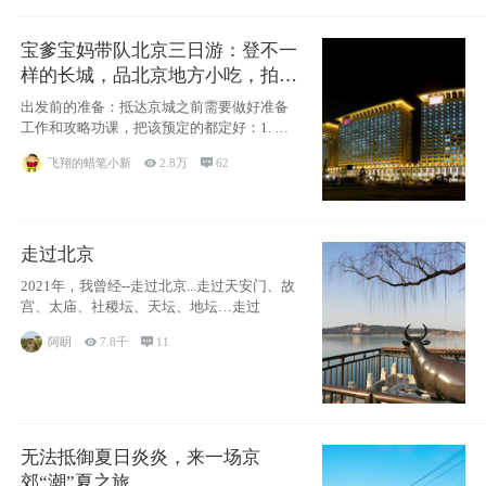
宝爹宝妈带队北京三日游：登不一
样的长城，品北京地方小吃，拍盘
古七星夜景！
出发前的准备：抵达京城之前需要做好准备
工作和攻略功课，把该预定的都定好：1. 酒
店尽
飞翔的蜡笔小新

2.8万

62
走过北京
2021年，我曾经--走过北京...走过天安门、故
宫、太庙、社稷坛、天坛、地坛…走过
阿眀

7.8千

11
无法抵御夏日炎炎，来一场京
郊“潮”夏之旅