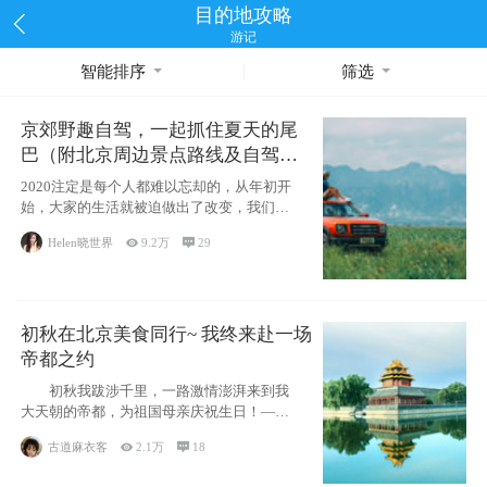
目的地攻略
游记
智能排序
筛选
京郊野趣自驾，一起抓住夏天的尾
巴（附北京周边景点路线及自驾攻
略）
2020注定是每个人都难以忘却的，从年初开
始，大家的生活就被迫做出了改变，我们也
不例外。本来双双辞职是为
Helen晓世界

9.2万

29
初秋在北京美食同行~ 我终来赴一场
帝都之约
初秋我跋涉千里，一路激情澎湃来到我
大天朝的帝都，为祖国母亲庆祝生日！——
请为我鼓
古道麻衣客

2.1万

18