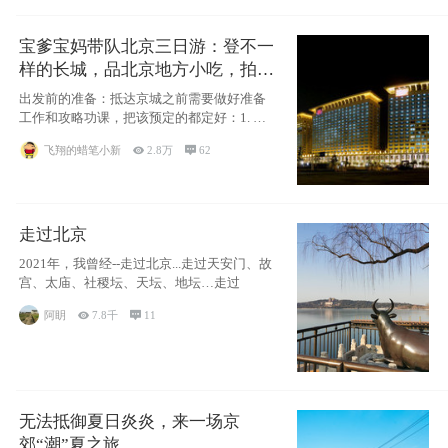
宝爹宝妈带队北京三日游：登不一
样的长城，品北京地方小吃，拍盘
古七星夜景！
出发前的准备：抵达京城之前需要做好准备
工作和攻略功课，把该预定的都定好：1. 酒
店尽
飞翔的蜡笔小新

2.8万

62
走过北京
2021年，我曾经--走过北京...走过天安门、故
宫、太庙、社稷坛、天坛、地坛…走过
阿眀

7.8千

11
无法抵御夏日炎炎，来一场京
郊“潮”夏之旅