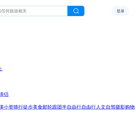
登录
上
情侣
侈
小资
骑行
徒步
美食
邮轮
跟团
半自由行
自由行
人文
自驾
摄影
购物