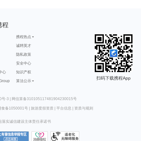
携程
携程热点
诚聘英才
隐私政策
安全中心
中心
知识产权
扫码下载携程App
 Group
算法公示
0号-3
|
网信算备310105117481904230015号
食备1050001号
|
旅游度假资质
|
平台信息
|
资质与规则
站落实诚信建设主体责任承诺书