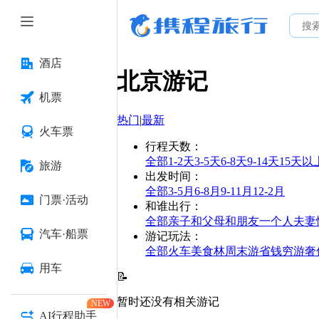
酒店
北京
游记
机票
热门
|
最新
火车票
行程天数
：
全部
1-2天
3-5天
6-8天
9-14天
15天以
旅游
出发时间
：
全部
3-5月
6-8月
9-11月
12-2月
门票·活动
和谁出行
：
全部
亲子
和父母
和朋友
一个人
夫妻
汽车·船票
游记玩法
：
全部
火车
美食林
周末游
省钱
穷游
奢
用车
📝
暂时还没有相关游记
NEW
AI行程助手