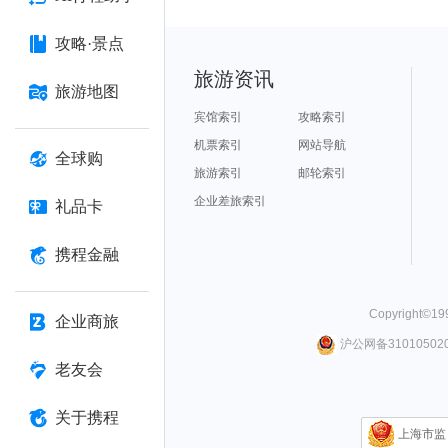
攻略·景点
旅游资讯
旅游地图
宾馆索引
攻略索引
机票索引
网站导航
全球购
旅游索引
邮轮索引
企业差旅索引
礼品卡
携程金融
Copyright©
19
企业商旅
沪公网备310105020
老友会
关于携程
上海市监