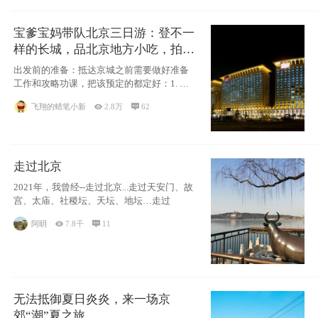
宝爹宝妈带队北京三日游：登不一
样的长城，品北京地方小吃，拍盘
古七星夜景！
出发前的准备：抵达京城之前需要做好准备
工作和攻略功课，把该预定的都定好：1. 酒
店尽
飞翔的蜡笔小新

2.8万

62
走过北京
2021年，我曾经--走过北京...走过天安门、故
宫、太庙、社稷坛、天坛、地坛…走过
阿眀

7.8千

11
无法抵御夏日炎炎，来一场京
郊“潮”夏之旅