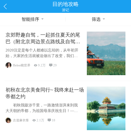
目的地攻略
游记
智能排序
筛选
京郊野趣自驾，一起抓住夏天的尾
巴（附北京周边景点路线及自驾攻
略）
2020注定是每个人都难以忘却的，从年初开
始，大家的生活就被迫做出了改变，我们也
不例外。本来双双辞职是为
Helen晓世界

9.2万

29
初秋在北京美食同行~ 我终来赴一场
帝都之约
初秋我跋涉千里，一路激情澎湃来到我
大天朝的帝都，为祖国母亲庆祝生日！——
请为我鼓
古道麻衣客

2.1万

18