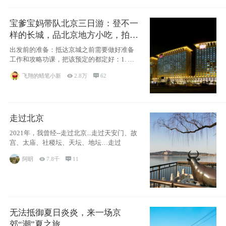
宝爹宝妈带队北京三日游：登不一
样的长城，品北京地方小吃，拍盘
古七星夜景！
出发前的准备：抵达京城之前需要做好准备
工作和攻略功课，把该预定的都定好：1. 酒
店尽
飞翔的蜡笔小新

2.8万

62
走过北京
2021年，我曾经--走过北京...走过天安门、故
宫、太庙、社稷坛、天坛、地坛…走过
阿眀

7.8千

11
无法抵御夏日炎炎，来一场京
郊“潮”夏之旅