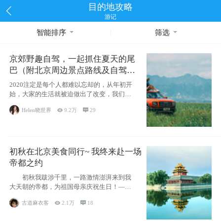
目的地攻略
游记
智能排序
筛选
京郊野趣自驾，一起抓住夏天的尾
巴（附北京周边景点路线及自驾攻
略）
2020注定是每个人都难以忘却的，从年初开
始，大家的生活就被迫做出了改变，我们也
不例外。本来双双辞职是为
Helen晓世界

9.2万

29
初秋在北京美食同行~ 我终来赴一场
帝都之约
初秋我跋涉千里，一路激情澎湃来到我
大天朝的帝都，为祖国母亲庆祝生日！——
请为我鼓
古道麻衣客

2.1万

18