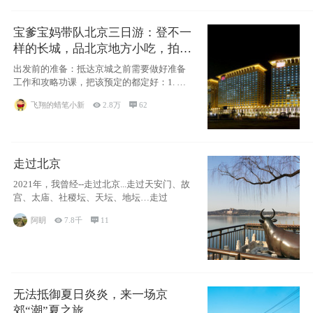
宝爹宝妈带队北京三日游：登不一
样的长城，品北京地方小吃，拍盘
古七星夜景！
出发前的准备：抵达京城之前需要做好准备
工作和攻略功课，把该预定的都定好：1. 酒
店尽
飞翔的蜡笔小新

2.8万

62
走过北京
2021年，我曾经--走过北京...走过天安门、故
宫、太庙、社稷坛、天坛、地坛…走过
阿眀

7.8千

11
无法抵御夏日炎炎，来一场京
郊“潮”夏之旅