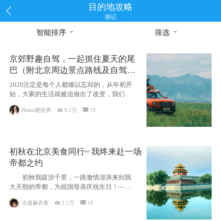
目的地攻略
游记
智能排序
筛选
京郊野趣自驾，一起抓住夏天的尾
巴（附北京周边景点路线及自驾攻
略）
2020注定是每个人都难以忘却的，从年初开
始，大家的生活就被迫做出了改变，我们也
不例外。本来双双辞职是为
Helen晓世界

9.2万

29
初秋在北京美食同行~ 我终来赴一场
帝都之约
初秋我跋涉千里，一路激情澎湃来到我
大天朝的帝都，为祖国母亲庆祝生日！——
请为我鼓
古道麻衣客

2.1万

18