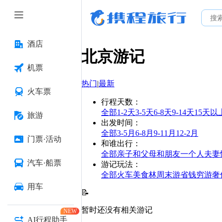
酒店
北京
游记
机票
热门
|
最新
火车票
行程天数
：
全部
1-2天
3-5天
6-8天
9-14天
15天以
旅游
出发时间
：
全部
3-5月
6-8月
9-11月
12-2月
门票·活动
和谁出行
：
全部
亲子
和父母
和朋友
一个人
夫妻
汽车·船票
游记玩法
：
全部
火车
美食林
周末游
省钱
穷游
奢
用车
📝
暂时还没有相关游记
NEW
AI行程助手