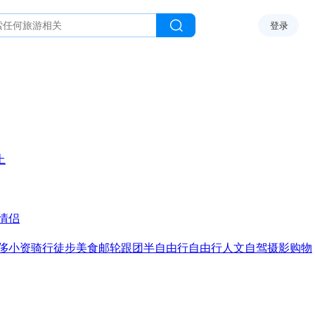
登录
上
情侣
侈
小资
骑行
徒步
美食
邮轮
跟团
半自由行
自由行
人文
自驾
摄影
购物