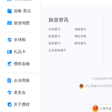
攻略·景点
旅游资讯
旅游地图
宾馆索引
攻略索引
机票索引
网站导航
全球购
旅游索引
邮轮索引
企业差旅索引
礼品卡
携程金融
Copyright©
19
企业商旅
沪公网备310105020
老友会
关于携程
上海市监