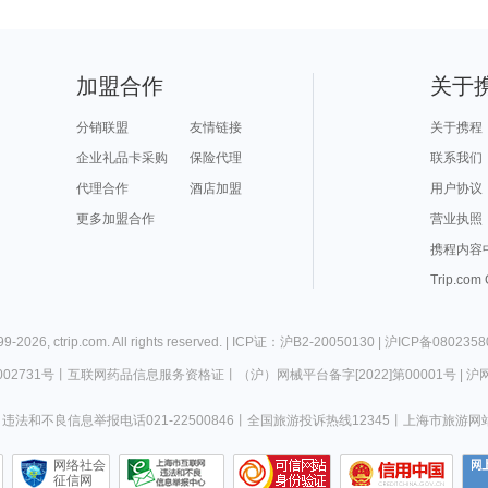
加盟合作
关于
分销联盟
友情链接
关于携程
企业礼品卡采购
保险代理
联系我们
代理合作
酒店加盟
用户协议
更多加盟合作
营业执照
携程内容
Trip.com
99-
2026
,
ctrip.com
. All rights reserved. |
ICP证：沪B2-20050130
|
沪ICP备0802358
02731号
丨
互联网药品信息服务资格证
丨
（沪）网械平台备字[2022]第00001号
|
沪网
违法和不良信息举报电话021-22500846
丨
全国旅游投诉热线12345
丨
上海市旅游网
网络社会
征信网