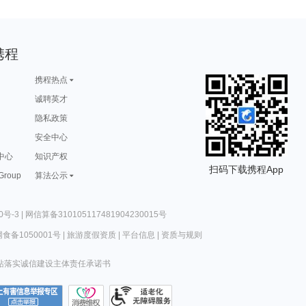
携程
携程热点
诚聘英才
隐私政策
安全中心
中心
知识产权
扫码下载携程App
 Group
算法公示
0号-3
|
网信算备310105117481904230015号
食备1050001号
|
旅游度假资质
|
平台信息
|
资质与规则
站落实诚信建设主体责任承诺书