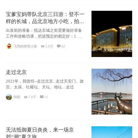
宝爹宝妈带队北京三日游：登不一
样的长城，品北京地方小吃，拍盘
古七星夜景！
出发前的准备：抵达京城之前需要做好准备
工作和攻略功课，把该预定的都定好：1. 酒
店尽
飞翔的蜡笔小新

2.8万

62
走过北京
2021年，我曾经--走过北京...走过天安门、故
宫、太庙、社稷坛、天坛、地坛…走过
阿眀

7.8千

11
无法抵御夏日炎炎，来一场京
郊“潮”夏之旅