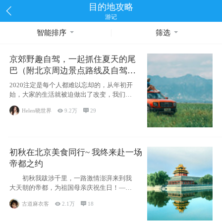
目的地攻略
游记
智能排序
筛选
京郊野趣自驾，一起抓住夏天的尾
巴（附北京周边景点路线及自驾攻
略）
2020注定是每个人都难以忘却的，从年初开
始，大家的生活就被迫做出了改变，我们也
不例外。本来双双辞职是为
Helen晓世界

9.2万

29
初秋在北京美食同行~ 我终来赴一场
帝都之约
初秋我跋涉千里，一路激情澎湃来到我
大天朝的帝都，为祖国母亲庆祝生日！——
请为我鼓
古道麻衣客

2.1万

18