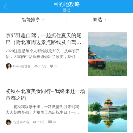
目的地攻略
游记
智能排序
筛选
京郊野趣自驾，一起抓住夏天的尾
巴（附北京周边景点路线及自驾攻
略）
2020注定是每个人都难以忘却的，从年初开
始，大家的生活就被迫做出了改变，我们也
不例外。本来双双辞职是为
Helen晓世界

9.2万

29
初秋在北京美食同行~ 我终来赴一场
帝都之约
初秋我跋涉千里，一路激情澎湃来到我
大天朝的帝都，为祖国母亲庆祝生日！——
请为我鼓
古道麻衣客

2.1万

18