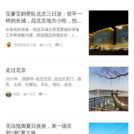
宝爹宝妈带队北京三日游：登不一
样的长城，品北京地方小吃，拍盘
古七星夜景！
出发前的准备：抵达京城之前需要做好准备
工作和攻略功课，把该预定的都定好：1. 酒
店尽
飞翔的蜡笔小新

2.8万

62
走过北京
2021年，我曾经--走过北京...走过天安门、故
宫、太庙、社稷坛、天坛、地坛…走过
阿眀

7.8千

11
无法抵御夏日炎炎，来一场京
郊“潮”夏之旅