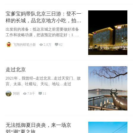
宝爹宝妈带队北京三日游：登不一
样的长城，品北京地方小吃，拍盘
古七星夜景！
出发前的准备：抵达京城之前需要做好准备
工作和攻略功课，把该预定的都定好：1. 酒
店尽
飞翔的蜡笔小新

2.8万

62
走过北京
2021年，我曾经--走过北京...走过天安门、故
宫、太庙、社稷坛、天坛、地坛…走过
阿眀

7.8千

11
无法抵御夏日炎炎，来一场京
郊“潮”夏之旅