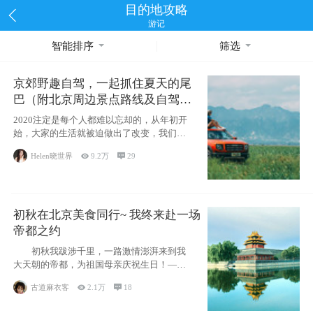
目的地攻略
游记
智能排序
筛选
京郊野趣自驾，一起抓住夏天的尾
巴（附北京周边景点路线及自驾攻
略）
2020注定是每个人都难以忘却的，从年初开
始，大家的生活就被迫做出了改变，我们也
不例外。本来双双辞职是为
Helen晓世界

9.2万

29
初秋在北京美食同行~ 我终来赴一场
帝都之约
初秋我跋涉千里，一路激情澎湃来到我
大天朝的帝都，为祖国母亲庆祝生日！——
请为我鼓
古道麻衣客

2.1万

18