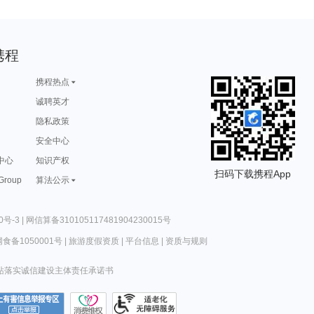
携程
携程热点
诚聘英才
隐私政策
安全中心
中心
知识产权
扫码下载携程App
 Group
算法公示
0号-3
|
网信算备310105117481904230015号
食备1050001号
|
旅游度假资质
|
平台信息
|
资质与规则
站落实诚信建设主体责任承诺书