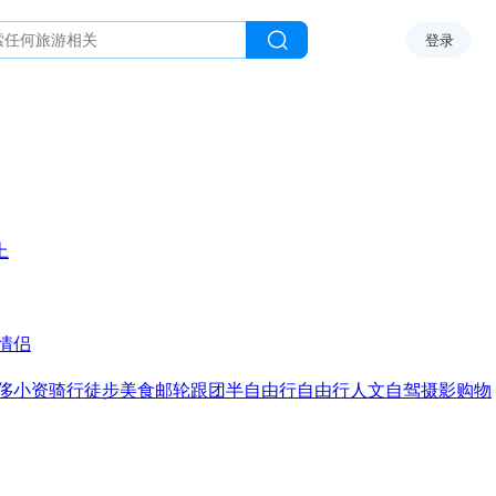
登录
上
情侣
侈
小资
骑行
徒步
美食
邮轮
跟团
半自由行
自由行
人文
自驾
摄影
购物