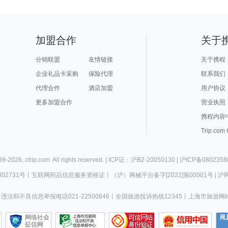
加盟合作
关于
分销联盟
友情链接
关于携程
企业礼品卡采购
保险代理
联系我们
代理合作
酒店加盟
用户协议
更多加盟合作
营业执照
携程内容
Trip.com
99-
2026
,
ctrip.com
. All rights reserved. |
ICP证：沪B2-20050130
|
沪ICP备0802358
02731号
丨
互联网药品信息服务资格证
丨
（沪）网械平台备字[2022]第00001号
|
沪网
违法和不良信息举报电话021-22500846
丨
全国旅游投诉热线12345
丨
上海市旅游网
网络社会
征信网