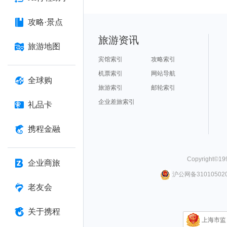
攻略·景点
旅游资讯
旅游地图
宾馆索引
攻略索引
机票索引
网站导航
全球购
旅游索引
邮轮索引
企业差旅索引
礼品卡
携程金融
Copyright©
19
企业商旅
沪公网备310105020
老友会
关于携程
上海市监