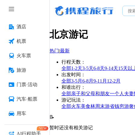
酒店
北京
游记
机票
热门
|
最新
火车票
行程天数
：
全部
1-2天
3-5天
6-8天
9-14天
15天以
旅游
出发时间
：
全部
3-5月
6-8月
9-11月
12-2月
门票·活动
和谁出行
：
全部
亲子
和父母
和朋友
一个人
夫妻
汽车·船票
游记玩法
：
全部
火车
美食林
周末游
省钱
穷游
奢
用车
📝
暂时还没有相关游记
NEW
AI行程助手