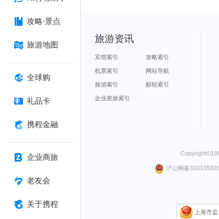
攻略·景点
旅游资讯
旅游地图
宾馆索引
攻略索引
机票索引
网站导航
全球购
旅游索引
邮轮索引
企业差旅索引
礼品卡
携程金融
Copyright©
19
企业商旅
沪公网备310105020
老友会
关于携程
上海市监