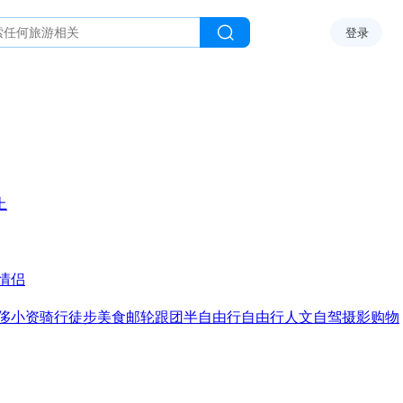
登录
上
情侣
侈
小资
骑行
徒步
美食
邮轮
跟团
半自由行
自由行
人文
自驾
摄影
购物