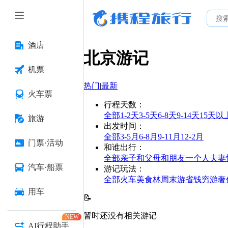
酒店
北京
游记
机票
热门
|
最新
火车票
行程天数
：
全部
1-2天
3-5天
6-8天
9-14天
15天以
旅游
出发时间
：
全部
3-5月
6-8月
9-11月
12-2月
门票·活动
和谁出行
：
全部
亲子
和父母
和朋友
一个人
夫妻
汽车·船票
游记玩法
：
全部
火车
美食林
周末游
省钱
穷游
奢
用车
📝
暂时还没有相关游记
NEW
AI行程助手