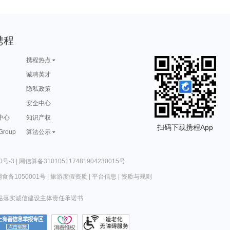
携程
携程热点
诚聘英才
隐私政策
安全中心
中心
知识产权
扫码下载携程App
 Group
算法公示
0号-3
|
网信算备310105117481904230015号
食备1050001号
|
旅游度假资质
|
平台信息
|
资质与规则
站落实诚信建设主体责任承诺书