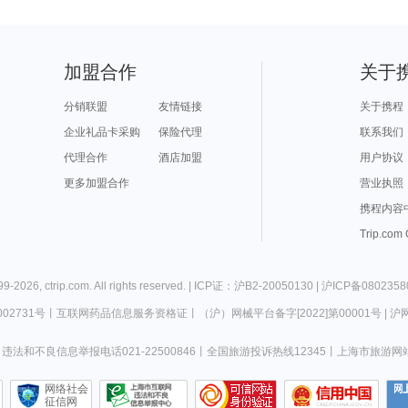
加盟合作
关于
分销联盟
友情链接
关于携程
企业礼品卡采购
保险代理
联系我们
代理合作
酒店加盟
用户协议
更多加盟合作
营业执照
携程内容
Trip.com
99-
2026
,
ctrip.com
. All rights reserved. |
ICP证：沪B2-20050130
|
沪ICP备0802358
02731号
丨
互联网药品信息服务资格证
丨
（沪）网械平台备字[2022]第00001号
|
沪网
违法和不良信息举报电话021-22500846
丨
全国旅游投诉热线12345
丨
上海市旅游网
网络社会
征信网