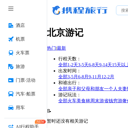
酒店
北京
游记
机票
热门
|
最新
火车票
行程天数
：
全部
1-2天
3-5天
6-8天
9-14天
15天以
旅游
出发时间
：
全部
3-5月
6-8月
9-11月
12-2月
门票·活动
和谁出行
：
全部
亲子
和父母
和朋友
一个人
夫妻
汽车·船票
游记玩法
：
全部
火车
美食林
周末游
省钱
穷游
奢
用车
📝
暂时还没有相关游记
NEW
AI行程助手