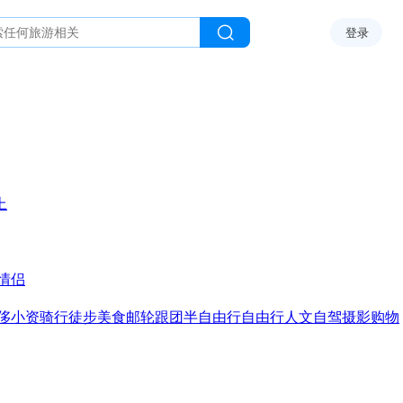
登录
上
情侣
侈
小资
骑行
徒步
美食
邮轮
跟团
半自由行
自由行
人文
自驾
摄影
购物