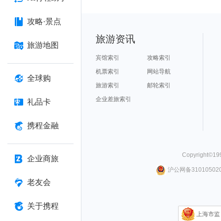
攻略·景点
旅游资讯
旅游地图
宾馆索引
攻略索引
机票索引
网站导航
全球购
旅游索引
邮轮索引
企业差旅索引
礼品卡
携程金融
Copyright©
19
企业商旅
沪公网备310105020
老友会
关于携程
上海市监