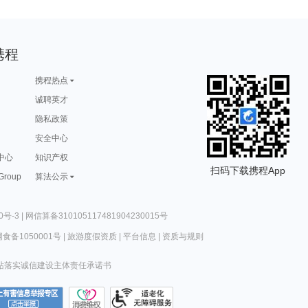
携程
携程热点
诚聘英才
隐私政策
安全中心
中心
知识产权
扫码下载携程App
 Group
算法公示
0号-3
|
网信算备310105117481904230015号
食备1050001号
|
旅游度假资质
|
平台信息
|
资质与规则
站落实诚信建设主体责任承诺书