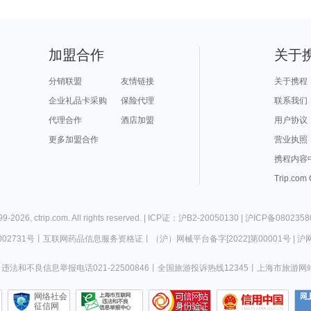
加盟合作
关于
分销联盟
友情链接
关于携程
企业礼品卡采购
保险代理
联系我们
代理合作
酒店加盟
用户协议
更多加盟合作
营业执照
携程内容
Trip.com
99-
2026
,
ctrip.com
. All rights reserved. |
ICP证：沪B2-20050130
|
沪ICP备0802358
02731号
丨
互联网药品信息服务资格证
丨
（沪）网械平台备字[2022]第00001号
|
沪网
违法和不良信息举报电话021-22500846
丨
全国旅游投诉热线12345
丨
上海市旅游网
网络社会
征信网