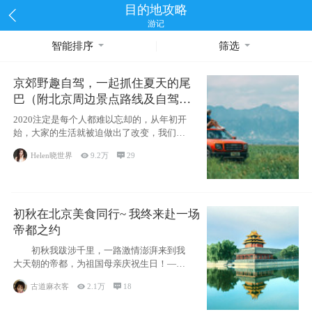
目的地攻略
游记
智能排序
筛选
京郊野趣自驾，一起抓住夏天的尾
巴（附北京周边景点路线及自驾攻
略）
2020注定是每个人都难以忘却的，从年初开
始，大家的生活就被迫做出了改变，我们也
不例外。本来双双辞职是为
Helen晓世界

9.2万

29
初秋在北京美食同行~ 我终来赴一场
帝都之约
初秋我跋涉千里，一路激情澎湃来到我
大天朝的帝都，为祖国母亲庆祝生日！——
请为我鼓
古道麻衣客

2.1万

18