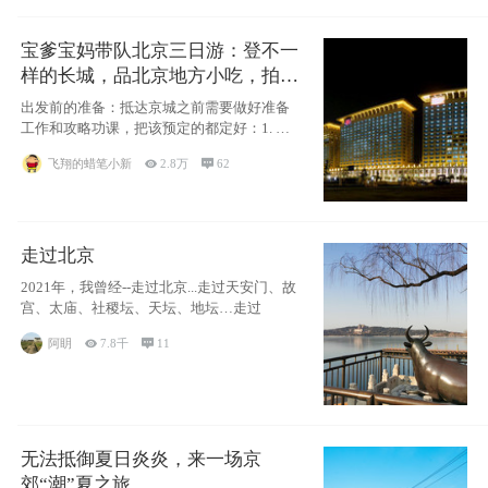
宝爹宝妈带队北京三日游：登不一
样的长城，品北京地方小吃，拍盘
古七星夜景！
出发前的准备：抵达京城之前需要做好准备
工作和攻略功课，把该预定的都定好：1. 酒
店尽
飞翔的蜡笔小新

2.8万

62
走过北京
2021年，我曾经--走过北京...走过天安门、故
宫、太庙、社稷坛、天坛、地坛…走过
阿眀

7.8千

11
无法抵御夏日炎炎，来一场京
郊“潮”夏之旅