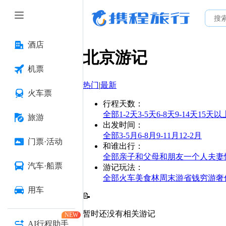
酒店
北京
游记
机票
热门
|
最新
火车票
行程天数
：
全部
1-2天
3-5天
6-8天
9-14天
15天以
旅游
出发时间
：
全部
3-5月
6-8月
9-11月
12-2月
门票·活动
和谁出行
：
全部
亲子
和父母
和朋友
一个人
夫妻
汽车·船票
游记玩法
：
全部
火车
美食林
周末游
省钱
穷游
奢
用车
📝
暂时还没有相关游记
NEW
AI行程助手