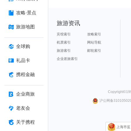
攻略·景点
旅游资讯
旅游地图
宾馆索引
攻略索引
机票索引
网站导航
全球购
旅游索引
邮轮索引
企业差旅索引
礼品卡
携程金融
Copyright©
19
企业商旅
沪公网备310105020
老友会
关于携程
上海市监