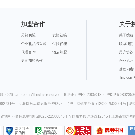
加盟合作
关于
分销联盟
友情链接
关于携程
企业礼品卡采购
保险代理
联系我们
代理合作
酒店加盟
用户协议
更多加盟合作
营业执照
携程内容
Trip.com
99-
2026
,
ctrip.com
. All rights reserved. |
ICP证：沪B2-20050130
|
沪ICP备0802358
02731号
丨
互联网药品信息服务资格证
丨
（沪）网械平台备字[2022]第00001号
|
沪网
违法和不良信息举报电话021-22500846
丨
全国旅游投诉热线12345
丨
上海市旅游网
网络社会
征信网