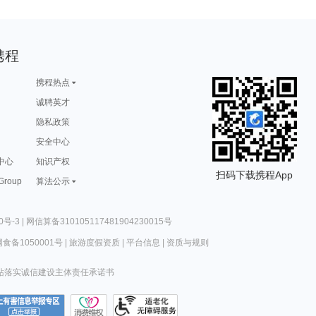
携程
携程热点
诚聘英才
隐私政策
安全中心
中心
知识产权
扫码下载携程App
 Group
算法公示
0号-3
|
网信算备310105117481904230015号
食备1050001号
|
旅游度假资质
|
平台信息
|
资质与规则
站落实诚信建设主体责任承诺书