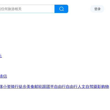
登录
上
情侣
侈
小资
骑行
徒步
美食
邮轮
跟团
半自由行
自由行
人文
自驾
摄影
购物