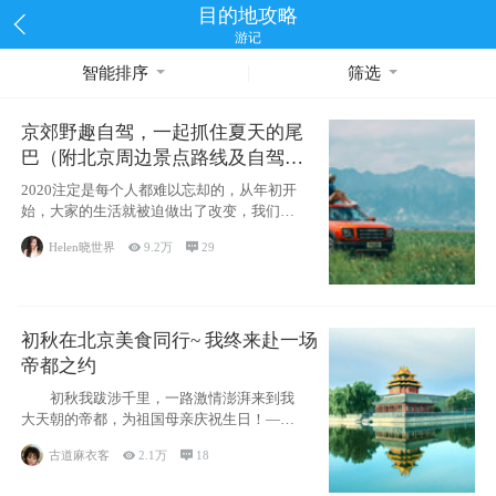
目的地攻略
游记
智能排序
筛选
京郊野趣自驾，一起抓住夏天的尾
巴（附北京周边景点路线及自驾攻
略）
2020注定是每个人都难以忘却的，从年初开
始，大家的生活就被迫做出了改变，我们也
不例外。本来双双辞职是为
Helen晓世界

9.2万

29
初秋在北京美食同行~ 我终来赴一场
帝都之约
初秋我跋涉千里，一路激情澎湃来到我
大天朝的帝都，为祖国母亲庆祝生日！——
请为我鼓
古道麻衣客

2.1万

18