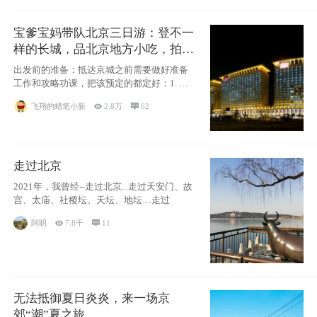
宝爹宝妈带队北京三日游：登不一
样的长城，品北京地方小吃，拍盘
古七星夜景！
出发前的准备：抵达京城之前需要做好准备
工作和攻略功课，把该预定的都定好：1. 酒
店尽
飞翔的蜡笔小新

2.8万

62
走过北京
2021年，我曾经--走过北京...走过天安门、故
宫、太庙、社稷坛、天坛、地坛…走过
阿眀

7.8千

11
无法抵御夏日炎炎，来一场京
郊“潮”夏之旅