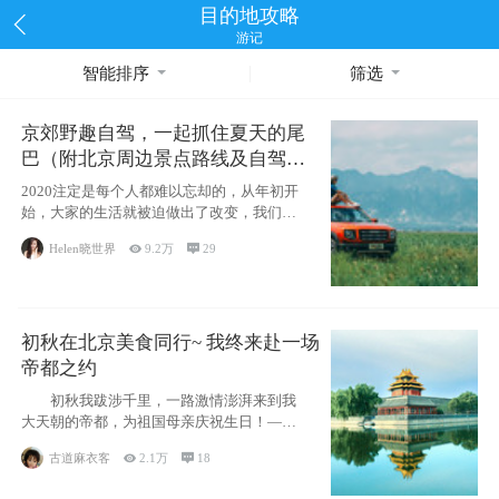
目的地攻略
游记
智能排序
筛选
京郊野趣自驾，一起抓住夏天的尾
巴（附北京周边景点路线及自驾攻
略）
2020注定是每个人都难以忘却的，从年初开
始，大家的生活就被迫做出了改变，我们也
不例外。本来双双辞职是为
Helen晓世界

9.2万

29
初秋在北京美食同行~ 我终来赴一场
帝都之约
初秋我跋涉千里，一路激情澎湃来到我
大天朝的帝都，为祖国母亲庆祝生日！——
请为我鼓
古道麻衣客

2.1万

18