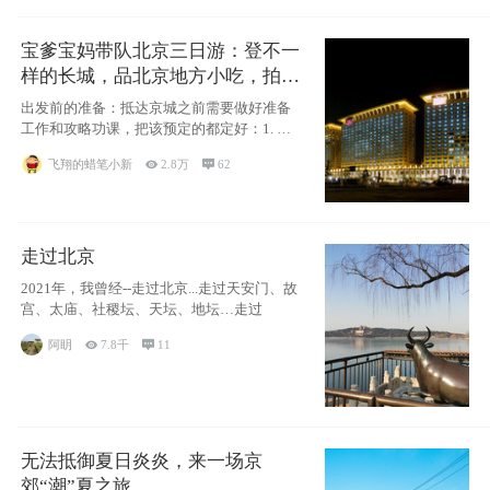
宝爹宝妈带队北京三日游：登不一
样的长城，品北京地方小吃，拍盘
古七星夜景！
出发前的准备：抵达京城之前需要做好准备
工作和攻略功课，把该预定的都定好：1. 酒
店尽
飞翔的蜡笔小新

2.8万

62
走过北京
2021年，我曾经--走过北京...走过天安门、故
宫、太庙、社稷坛、天坛、地坛…走过
阿眀

7.8千

11
无法抵御夏日炎炎，来一场京
郊“潮”夏之旅