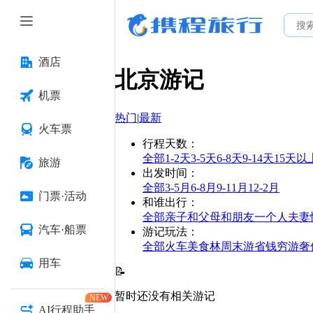
酒店
北京
游记
机票
热门
|
最新
火车票
行程天数
：
全部
1-2天
3-5天
6-8天
9-14天
15天以
旅游
出发时间
：
全部
3-5月
6-8月
9-11月
12-2月
门票·活动
和谁出行
：
全部
亲子
和父母
和朋友
一个人
夫妻
汽车·船票
游记玩法
：
全部
火车
美食林
周末游
省钱
穷游
奢
用车
📝
暂时还没有相关游记
NEW
AI行程助手