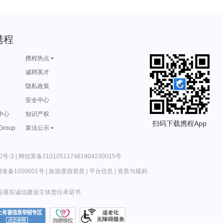
携程
携程热点
诚聘英才
隐私政策
安全中心
中心
知识产权
扫码下载携程App
 Group
算法公示
0号-3
|
网信算备310105117481904230015号
食备1050001号
|
旅游度假资质
|
平台信息
|
资质与规则
站落实诚信建设主体责任承诺书