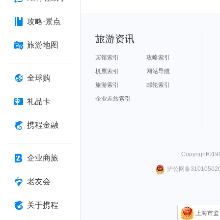
攻略·景点
旅游资讯
旅游地图
宾馆索引
攻略索引
机票索引
网站导航
全球购
旅游索引
邮轮索引
企业差旅索引
礼品卡
携程金融
Copyright©
19
企业商旅
沪公网备310105020
老友会
关于携程
上海市监