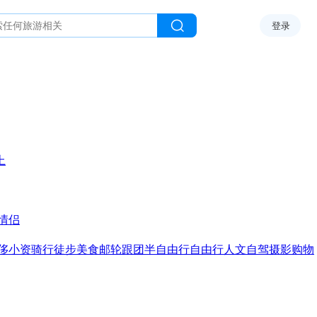
登录
上
情侣
侈
小资
骑行
徒步
美食
邮轮
跟团
半自由行
自由行
人文
自驾
摄影
购物