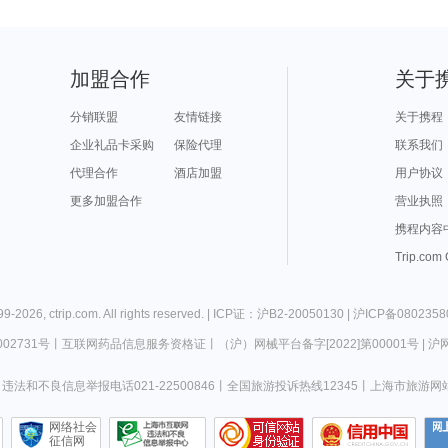
加盟合作
关于
分销联盟
友情链接
关于携程
企业礼品卡采购
保险代理
联系我们
代理合作
酒店加盟
用户协议
更多加盟合作
营业执照
携程内容
Trip.com
99-
2026
,
ctrip.com
. All rights reserved. |
ICP证：沪B2-20050130
|
沪ICP备0802358
02731号
丨
互联网药品信息服务资格证
丨
（沪）网械平台备字[2022]第00001号
|
沪网
违法和不良信息举报电话021-22500846
丨
全国旅游投诉热线12345
丨
上海市旅游网
网络社会
征信网