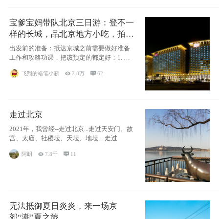
宝爹宝妈带队北京三日游：登不一
样的长城，品北京地方小吃，拍盘
古七星夜景！
出发前的准备：抵达京城之前需要做好准备
工作和攻略功课，把该预定的都定好：1. 酒
店尽
飞翔的蜡笔小新

2.8万

62
走过北京
2021年，我曾经--走过北京...走过天安门、故
宫、太庙、社稷坛、天坛、地坛…走过
阿眀

7.8千

11
无法抵御夏日炎炎，来一场京
郊“潮”夏之旅