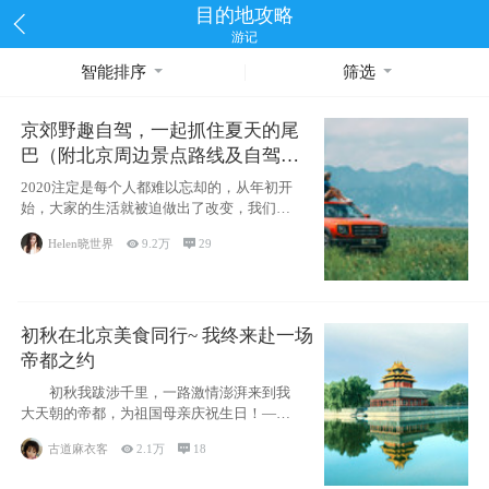
目的地攻略
游记
智能排序
筛选
京郊野趣自驾，一起抓住夏天的尾
巴（附北京周边景点路线及自驾攻
略）
2020注定是每个人都难以忘却的，从年初开
始，大家的生活就被迫做出了改变，我们也
不例外。本来双双辞职是为
Helen晓世界

9.2万

29
初秋在北京美食同行~ 我终来赴一场
帝都之约
初秋我跋涉千里，一路激情澎湃来到我
大天朝的帝都，为祖国母亲庆祝生日！——
请为我鼓
古道麻衣客

2.1万

18