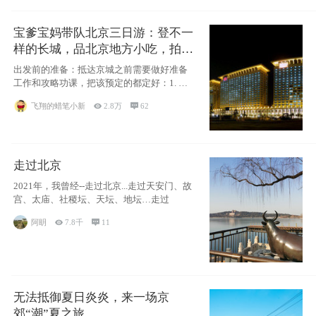
宝爹宝妈带队北京三日游：登不一
样的长城，品北京地方小吃，拍盘
古七星夜景！
出发前的准备：抵达京城之前需要做好准备
工作和攻略功课，把该预定的都定好：1. 酒
店尽
飞翔的蜡笔小新

2.8万

62
走过北京
2021年，我曾经--走过北京...走过天安门、故
宫、太庙、社稷坛、天坛、地坛…走过
阿眀

7.8千

11
无法抵御夏日炎炎，来一场京
郊“潮”夏之旅