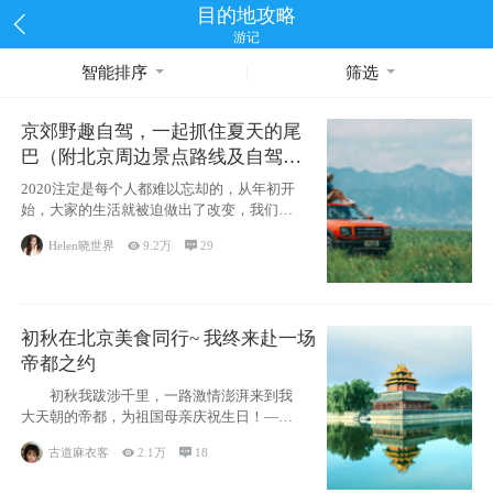
目的地攻略
游记
智能排序
筛选
京郊野趣自驾，一起抓住夏天的尾
巴（附北京周边景点路线及自驾攻
略）
2020注定是每个人都难以忘却的，从年初开
始，大家的生活就被迫做出了改变，我们也
不例外。本来双双辞职是为
Helen晓世界

9.2万

29
初秋在北京美食同行~ 我终来赴一场
帝都之约
初秋我跋涉千里，一路激情澎湃来到我
大天朝的帝都，为祖国母亲庆祝生日！——
请为我鼓
古道麻衣客

2.1万

18