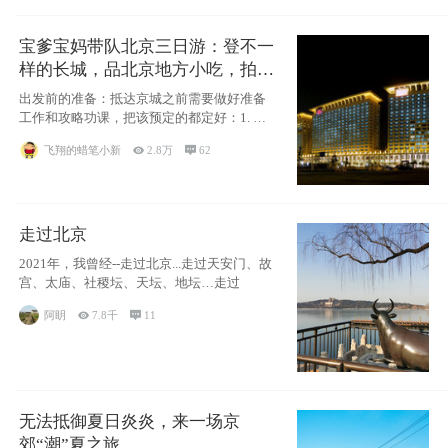
宝爹宝妈带队北京三日游：登不一
样的长城，品北京地方小吃，拍盘
古七星夜景！
出发前的准备：抵达京城之前需要做好准备
工作和攻略功课，把该预定的都定好：1. 酒
店尽
飞翔的蜡笔小新

2.8万

62
走过北京
2021年，我曾经--走过北京...走过天安门、故
宫、太庙、社稷坛、天坛、地坛…走过
阿眀

7.8千

11
无法抵御夏日炎炎，来一场京
郊“潮”夏之旅