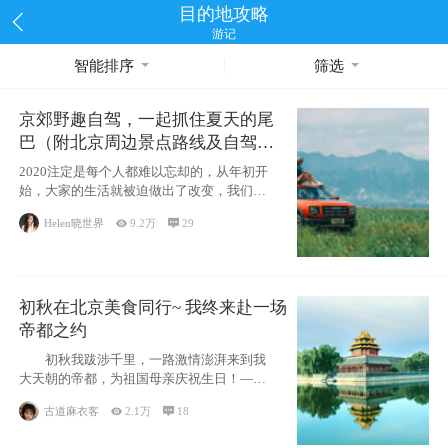
目的地攻略
游记
智能排序
筛选
京郊野趣自驾，一起抓住夏天的尾
巴（附北京周边景点路线及自驾攻
略）
2020注定是每个人都难以忘却的，从年初开
始，大家的生活就被迫做出了改变，我们也
不例外。本来双双辞职是为
Helen晓世界

9.2万

29
初秋在北京美食同行~ 我终来赴一场
帝都之约
初秋我跋涉千里，一路激情澎湃来到我
大天朝的帝都，为祖国母亲庆祝生日！——
请为我鼓
古道麻衣客

2.1万

18