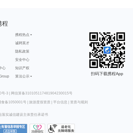
携程
携程热点
诚聘英才
隐私政策
安全中心
中心
知识产权
扫码下载携程App
 Group
算法公示
0号-3
|
网信算备310105117481904230015号
食备1050001号
|
旅游度假资质
|
平台信息
|
资质与规则
站落实诚信建设主体责任承诺书