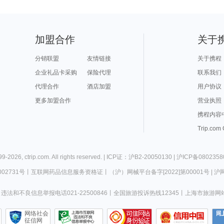
加盟合作
关于
分销联盟
友情链接
关于携程
企业礼品卡采购
保险代理
联系我们
代理合作
酒店加盟
用户协议
更多加盟合作
营业执照
携程内容
Trip.com
99-
2026
,
ctrip.com
. All rights reserved. |
ICP证：沪B2-20050130
|
沪ICP备0802358
02731号
丨
互联网药品信息服务资格证
丨
（沪）网械平台备字[2022]第00001号
|
沪网
违法和不良信息举报电话021-22500846
丨
全国旅游投诉热线12345
丨
上海市旅游网
网络社会
征信网