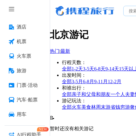
酒店
北京
游记
机票
热门
|
最新
火车票
行程天数
：
全部
1-2天
3-5天
6-8天
9-14天
15天以
旅游
出发时间
：
全部
3-5月
6-8月
9-11月
12-2月
门票·活动
和谁出行
：
全部
亲子
和父母
和朋友
一个人
夫妻
汽车·船票
游记玩法
：
全部
火车
美食林
周末游
省钱
穷游
奢
用车
📝
暂时还没有相关游记
NEW
AI行程助手