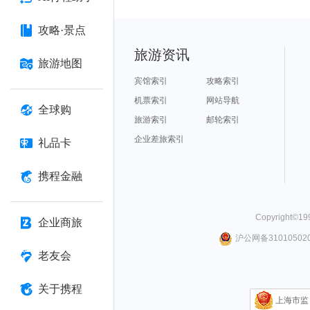
攻略·景点
旅游资讯
旅游地图
宾馆索引
攻略索引
机票索引
网站导航
全球购
旅游索引
邮轮索引
企业差旅索引
礼品卡
携程金融
Copyright©
19
企业商旅
沪公网备310105020
老友会
关于携程
上海市监