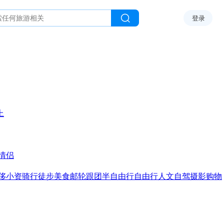
登录
上
情侣
侈
小资
骑行
徒步
美食
邮轮
跟团
半自由行
自由行
人文
自驾
摄影
购物