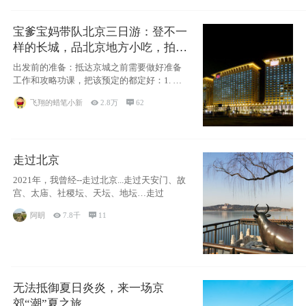
宝爹宝妈带队北京三日游：登不一
样的长城，品北京地方小吃，拍盘
古七星夜景！
出发前的准备：抵达京城之前需要做好准备
工作和攻略功课，把该预定的都定好：1. 酒
店尽
飞翔的蜡笔小新

2.8万

62
走过北京
2021年，我曾经--走过北京...走过天安门、故
宫、太庙、社稷坛、天坛、地坛…走过
阿眀

7.8千

11
无法抵御夏日炎炎，来一场京
郊“潮”夏之旅