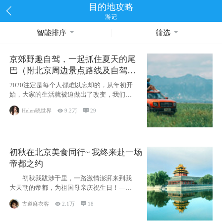
目的地攻略
游记
智能排序
筛选
京郊野趣自驾，一起抓住夏天的尾
巴（附北京周边景点路线及自驾攻
略）
2020注定是每个人都难以忘却的，从年初开
始，大家的生活就被迫做出了改变，我们也
不例外。本来双双辞职是为
Helen晓世界

9.2万

29
初秋在北京美食同行~ 我终来赴一场
帝都之约
初秋我跋涉千里，一路激情澎湃来到我
大天朝的帝都，为祖国母亲庆祝生日！——
请为我鼓
古道麻衣客

2.1万

18