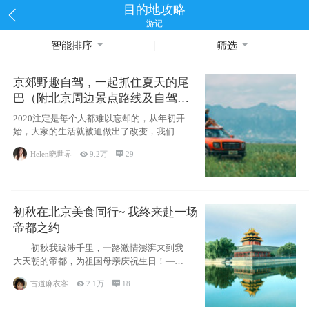
目的地攻略
游记
智能排序
筛选
京郊野趣自驾，一起抓住夏天的尾
巴（附北京周边景点路线及自驾攻
略）
2020注定是每个人都难以忘却的，从年初开
始，大家的生活就被迫做出了改变，我们也
不例外。本来双双辞职是为
Helen晓世界

9.2万

29
初秋在北京美食同行~ 我终来赴一场
帝都之约
初秋我跋涉千里，一路激情澎湃来到我
大天朝的帝都，为祖国母亲庆祝生日！——
请为我鼓
古道麻衣客

2.1万

18