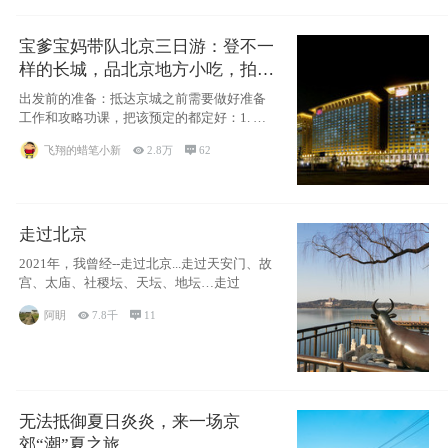
宝爹宝妈带队北京三日游：登不一
样的长城，品北京地方小吃，拍盘
古七星夜景！
出发前的准备：抵达京城之前需要做好准备
工作和攻略功课，把该预定的都定好：1. 酒
店尽
飞翔的蜡笔小新

2.8万

62
走过北京
2021年，我曾经--走过北京...走过天安门、故
宫、太庙、社稷坛、天坛、地坛…走过
阿眀

7.8千

11
无法抵御夏日炎炎，来一场京
郊“潮”夏之旅