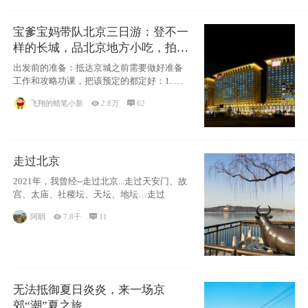
宝爹宝妈带队北京三日游：登不一
样的长城，品北京地方小吃，拍盘
古七星夜景！
出发前的准备：抵达京城之前需要做好准备
工作和攻略功课，把该预定的都定好：1. 酒
店尽
飞翔的蜡笔小新

2.8万

62
走过北京
2021年，我曾经--走过北京...走过天安门、故
宫、太庙、社稷坛、天坛、地坛…走过
阿眀

7.8千

11
无法抵御夏日炎炎，来一场京
郊“潮”夏之旅