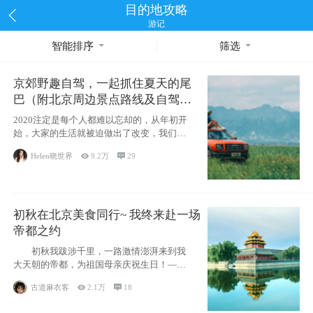
目的地攻略
游记
智能排序
筛选
京郊野趣自驾，一起抓住夏天的尾
巴（附北京周边景点路线及自驾攻
略）
2020注定是每个人都难以忘却的，从年初开
始，大家的生活就被迫做出了改变，我们也
不例外。本来双双辞职是为
Helen晓世界

9.2万

29
初秋在北京美食同行~ 我终来赴一场
帝都之约
初秋我跋涉千里，一路激情澎湃来到我
大天朝的帝都，为祖国母亲庆祝生日！——
请为我鼓
古道麻衣客

2.1万

18