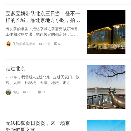
宝爹宝妈带队北京三日游：登不一
样的长城，品北京地方小吃，拍盘
古七星夜景！
出发前的准备：抵达京城之前需要做好准备
工作和攻略功课，把该预定的都定好：1. 酒
店尽
飞翔的蜡笔小新

2.8万

62
走过北京
2021年，我曾经--走过北京...走过天安门、故
宫、太庙、社稷坛、天坛、地坛…走过
阿眀

7.8千

11
无法抵御夏日炎炎，来一场京
郊“潮”夏之旅