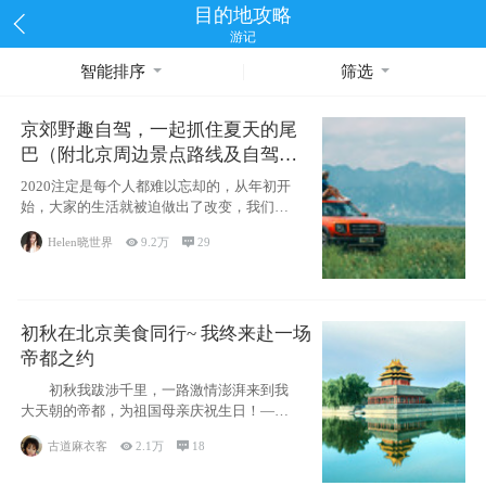
目的地攻略
游记
智能排序
筛选
京郊野趣自驾，一起抓住夏天的尾
巴（附北京周边景点路线及自驾攻
略）
2020注定是每个人都难以忘却的，从年初开
始，大家的生活就被迫做出了改变，我们也
不例外。本来双双辞职是为
Helen晓世界

9.2万

29
初秋在北京美食同行~ 我终来赴一场
帝都之约
初秋我跋涉千里，一路激情澎湃来到我
大天朝的帝都，为祖国母亲庆祝生日！——
请为我鼓
古道麻衣客

2.1万

18